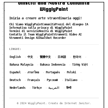
Unisciti alla Nostra Comunità
WigglyPaint
Inizia a creare arte straordinaria oggi!
Chi Siamo WigglyPaint
Comunità
Prezzi del disegno IA
Informativa sulla privacy di WigglyPaint
Termini di servizio
Novità di WigglyPaint
Contatta il Team WigglyPaint
Strumenti Video AI
Strumenti Design AI
DualShot Recorder
LINGUE:
English
中文
繁體中文
日本語
한국어
·
·
·
·
·
Bahasa Malaysia
Bahasa Indonesia
Tiếng Việt
·
·
·
Español
ภาษาไทย
Português
Polski
·
·
·
·
Deutsch
Français
Русский
Italiano
·
·
·
·
Nederlands
Türkçe
العربية
हिन्दी
·
·
·
© 2024 WigglyPaint. Creato da Internet Janitor.