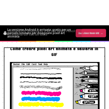
La versione Android è arrivata: gratis per un
periodo limitato per disegnare pixel art
Versione Android →
Versione iOS →
animata
Come creare pixel art animata e salvarla in
GIF