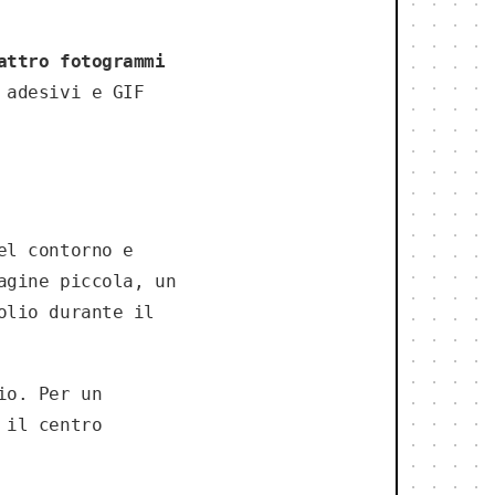
attro fotogrammi
 adesivi e GIF
el contorno e
agine piccola, un
olio durante il
io. Per un
 il centro