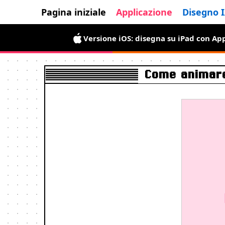
Pagina iniziale
Applicazione
Disegno 
Versione iOS: disegna su iPad con App
La versione Android è arrivata: grati
Come animare