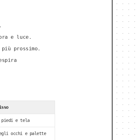
.
bra e luce.
 più prossimo.
espira
isso
 piedi e tela
egli occhi e palette