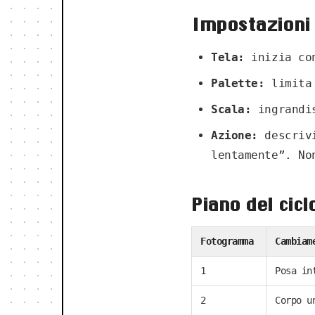
Impostazioni 
Tela:
inizia con
Palette:
limita 
Scala:
ingrandis
Azione:
descrivi
lentamente”. No
Piano del cic
Fotogramma
Cambiam
1
Posa in
2
Corpo u