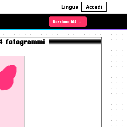
Lingua
Accedi
Versione iOS →
Versione Android →
 4 fotogrammi