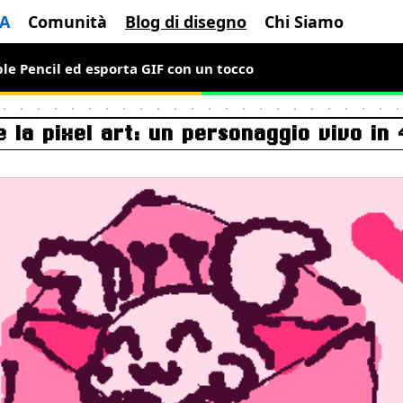
IA
Comunità
Blog di disegno
Chi Siamo
le Pencil ed esporta GIF con un tocco
s per un periodo limitato per disegnare pixel art animata
 la pixel art: un personaggio vivo in