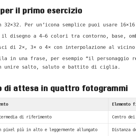
per il primo esercizio
 32×32. Per un’icona semplice puoi usare 16×16
il disegno a 4–6 colori tra contorno, base, om
ci di 2×, 3× o 4× con interpolazione al vicino
la in una frase, per esempio “il personaggio r
n unire salto, saluto e battito di ciglia.
lo di attesa in quattro fotogrammi
ento
Elemento f
termedia di riferimento
Centro dei
n pixel più in alto e leggermente allungato
Distanza d