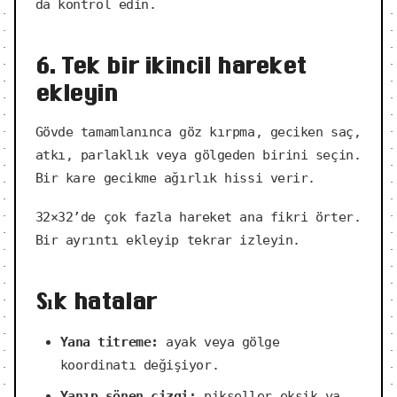
da kontrol edin.
6. Tek bir ikincil hareket
ekleyin
Gövde tamamlanınca göz kırpma, geciken saç,
atkı, parlaklık veya gölgeden birini seçin.
Bir kare gecikme ağırlık hissi verir.
32×32’de çok fazla hareket ana fikri örter.
Bir ayrıntı ekleyip tekrar izleyin.
Sık hatalar
Yana titreme:
ayak veya gölge
koordinatı değişiyor.
Yanıp sönen çizgi:
pikseller eksik ya