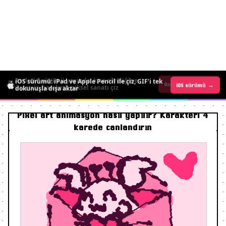
iOS sürümü: iPad ve Apple Pencil ile çiz, GIF’i tek
Android sürümü yayında: kısa süreliğine
iOS sürümü →
Android sürümü →
dokunuşla dışa aktar
ücretsiz, hareketli piksel sanatı çiz
Pixel art animasyon nasıl yapılır? Karakteri 4
karede canlandırın