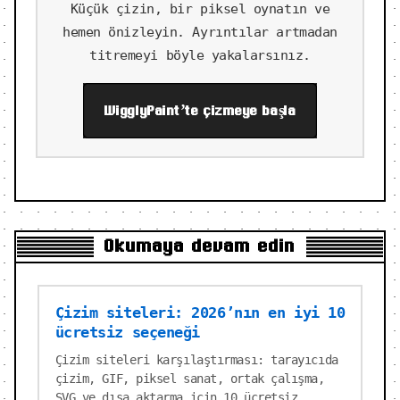
Küçük çizin, bir piksel oynatın ve
hemen önizleyin. Ayrıntılar artmadan
titremeyi böyle yakalarsınız.
WigglyPaint’te çizmeye başla
Okumaya devam edin
Çizim siteleri: 2026’nın en iyi 10
ücretsiz seçeneği
Çizim siteleri karşılaştırması: tarayıcıda
çizim, GIF, piksel sanat, ortak çalışma,
SVG ve dışa aktarma için 10 ücretsiz