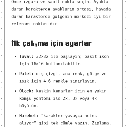
Önce ızgara ve sabit nokta seçin. Ayakta
duran karakterde ayakların ortası, havada
duran karakterde gölgenin merkezi iyi bir
referans noktasıdır.
İlk çalışma için ayarlar
Tuval:
32×32 ile başlayın; basit ikon
için 16×16 kullanılabilir.
Palet:
dış çizgi, ana renk, gölge ve
ışık için 4–6 renkle sınırlayın.
Ölçek:
keskin kenarlar için en yakın
komşu yöntemi ile 2×, 3× veya 4×
büyütün.
Hareket:
“karakter yavaşça nefes
alıyor” gibi tek cümle yazın. Zıplama,