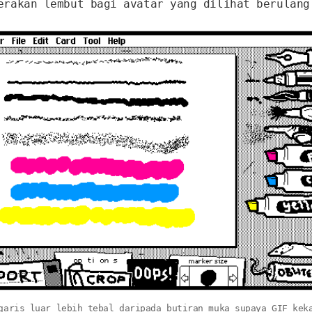
erakan lembut bagi avatar yang dilihat berulang
garis luar lebih tebal daripada butiran muka supaya GIF kek