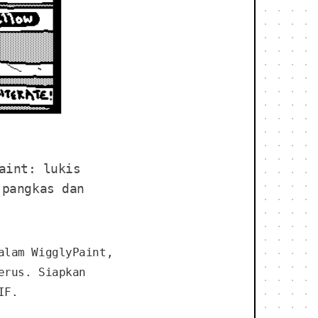
aint: lukis
 pangkas dan
alam WigglyPaint,
erus. Siapkan
IF.