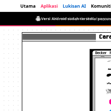
Utama
Aplikasi
Lukisan AI
Komunit
Versi Android sudah tersedia: percu
Car