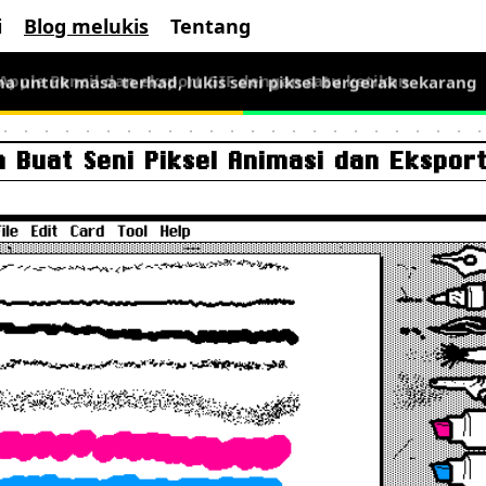
i
Blog melukis
Tentang
ma untuk masa terhad, lukis seni piksel bergerak sekarang
a Buat Seni Piksel Animasi dan Eksport