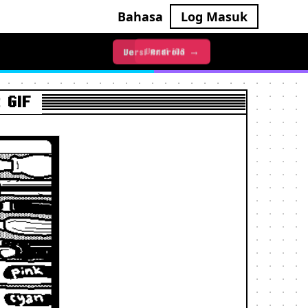
Bahasa
Log Masuk
Versi Android →
Versi iOS →
 GIF