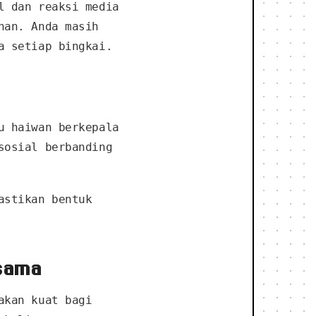
l dan reaksi media
nan. Anda masih
a setiap bingkai.
u haiwan berkepala
sosial berbanding
astikan bentuk
 sama
akan kuat bagi