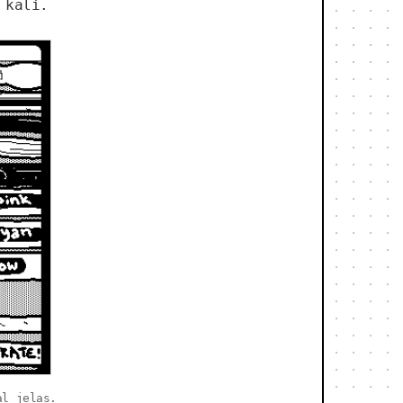
 kali.
al jelas.