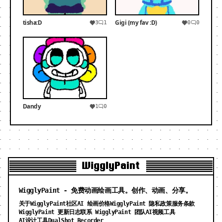
tisha:D
Gigi (my fav :D)
3
1
0
0
Dandy
1
0
WigglyPaint
WigglyPaint - 免费动画绘画工具。创作、动画、分享。
关于WigglyPaint
社区
AI 绘画价格
WigglyPaint 隐私政策
服务条款
WigglyPaint 更新日志
联系 WigglyPaint 团队
AI视频工具
AI设计工具
DualShot Recorder