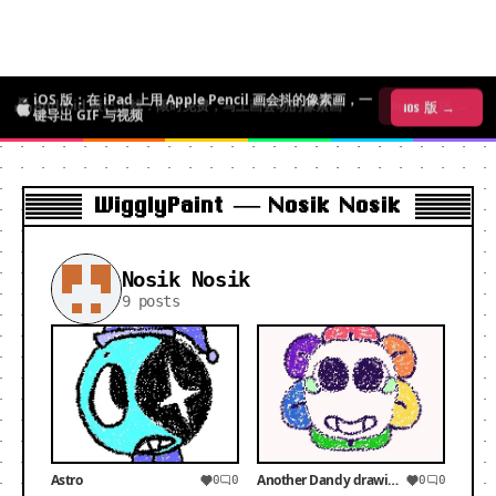
iOS 版：在 iPad 上用 Apple Pencil 画会抖的像素画，一
Android 版已上线：限时免费，马上画会动的像素画
iOS 版 →
Android 版 →
键导出 GIF 与视频
WigglyPaint — Nosik Nosik
Nosik Nosik
9 posts
Astro
Another Dandy drawing cuz why not
0
0
0
0