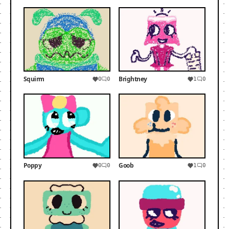
Squirm
Brightney
0
0
1
0
Poppy
Goob
0
0
1
0