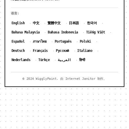
语言:
English
中文
繁體中文
日本語
한국어
·
·
·
·
·
Bahasa Malaysia
Bahasa Indonesia
Tiếng Việt
·
·
·
Español
ภาษาไทย
Português
Polski
·
·
·
·
Deutsch
Français
Русский
Italiano
·
·
·
·
Nederlands
Türkçe
العربية
हिन्दी
·
·
·
© 2024 WigglyPaint. 由 Internet Janitor 制作。