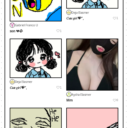
Deja Elasmer
𝐶𝑢𝑡𝑒 𝑔𝑖𝑟𝑙 💝",
1
Gabriel Franco U
son 💔🥀
1
Deja Elasmer
𝐶𝑢𝑡𝑒 𝑔𝑖𝑟𝑙 💝'',
1
Aysha Elasmer
Mm
0