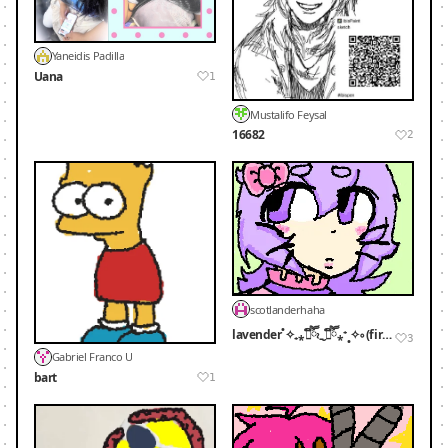
Yaneidis Padilla
Uana
1
Mustalifo Feysal
16682
2
scotlanderhaha
lavender˚✧₊⁎❝᷀ົཽ≀ˍ̮ ❝᷀ົཽ⁎⁺˳✧༚ (first oc when I was a kid)
3
Gabriel Franco U
bart
1