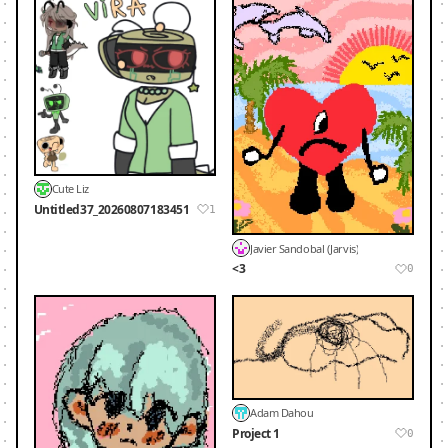
Cute Liz
Untitled37_20260807183451
1
Javier Sandobal (Jarvis)
<3
0
Adam Dahou
Project 1
0