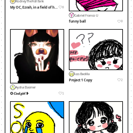
RodneyTheFishTank
My OC, Ezrah, in a field of his favorite thing : Flowers <3
0
Gabriel Franco U
funny ball
0
ᥣᥙss Badilla
Project 1 Copy
2
Aysha Elasmer
✪ 𝑪𝒐𝒐𝒍 𝒈𝒊𝒓𝒍 ❥
1