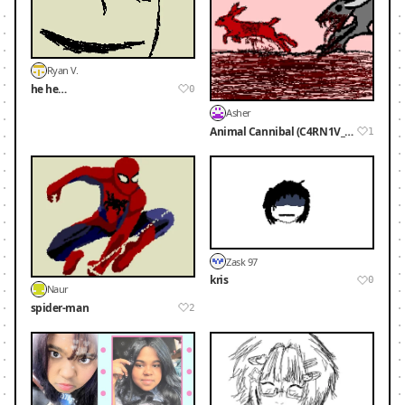
Ryan V.
he he…
0
Asher
Animal Cannibal (C4RN1V_R3 art)
1
Zask 97
kris
0
Naur
spider-man
2