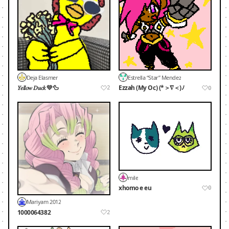
Deja Elasmer
Estrella “Star” Mendez
𝑌𝑒𝑙𝑙𝑜𝑤 𝐷𝑢𝑐𝑘 💛🦆
Ezzah (My Oc) (*＞∇＜)ﾉ
2
0
mile
xhomo e eu
0
Mariyam 2012
1000064382
2