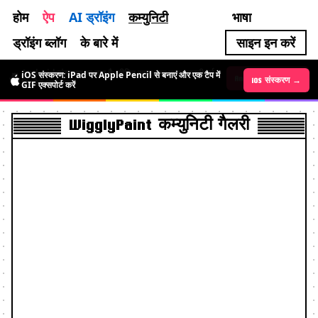
होम
ऐप
AI ड्रॉइंग
कम्युनिटी
भाषा
ड्रॉइंग ब्लॉग
के बारे में
साइन इन करें
iOS संस्करण: iPad पर Apple Pencil से बनाएं और एक टैप में
Android संस्करण आ गया है: सीमित समय तक मुफ़्त, चलती हुई
iOS संस्करण →
Android संस्करण →
GIF एक्सपोर्ट करें
पिक्सेल आर्ट बनाएं
WigglyPaint कम्युनिटी गैलरी