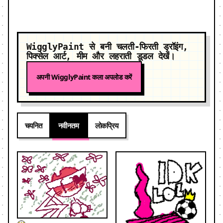
WigglyPaint से बनी चलती-फिरती ड्रॉइंग,
पिक्सेल आर्ट, मीम और लहराती डूडल देखें।
अपनी WigglyPaint कला अपलोड करें
चयनित
नवीनतम
लोकप्रिय