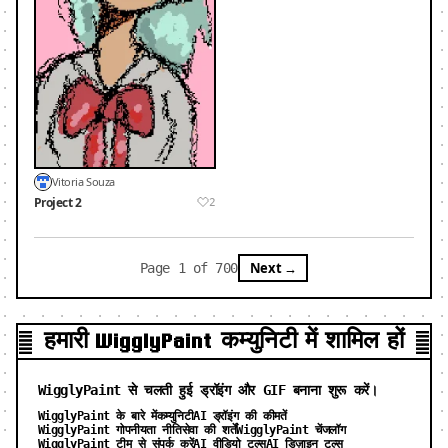
Vitoria Souza
Project 2
2
Next →
Page 1 of 700
हमारी WigglyPaint कम्युनिटी में शामिल हों
WigglyPaint से चलती हुई ड्रॉइंग और GIF बनाना शुरू करें।
WigglyPaint के बारे में
कम्युनिटी
AI ड्रॉइंग की कीमतें
WigglyPaint गोपनीयता नीति
सेवा की शर्तें
WigglyPaint चेंजलॉग
WigglyPaint टीम से संपर्क करें
AI वीडियो टूल्स
AI डिज़ाइन टूल्स