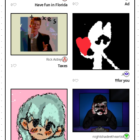
Ad
0
Have fun in Florida
0
Rick Astley
Taxes
1
A.
for you!!!
0
nightshadeetheartist