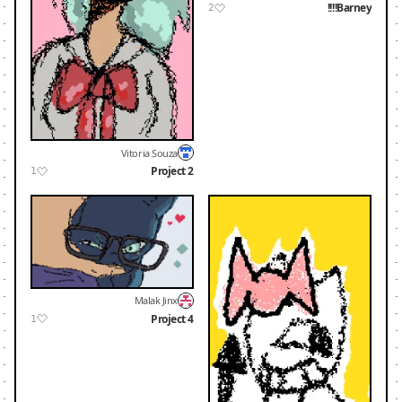
Barney!!!!
2
Vitoria Souza
Project 2
1
Malak Jinx
Project 4
1