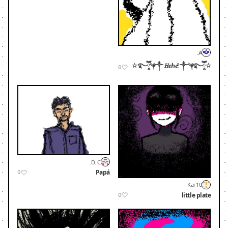
A.
☆࿐ཽ༵༆༒ 𝐻𝑒ℎ𝑒! ༒༆࿐ཽ༵☆
0
D. C.
Papá
0
Kai 10
little plate
0