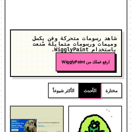
شاهد رسومات متحركة وفن بكسل
وميمات ورسومات متمايلة صُنعت
باستخدام WigglyPaint.
ارفع عملك من WigglyPaint
مختارة
الأحدث
الأكثر شيوعاً