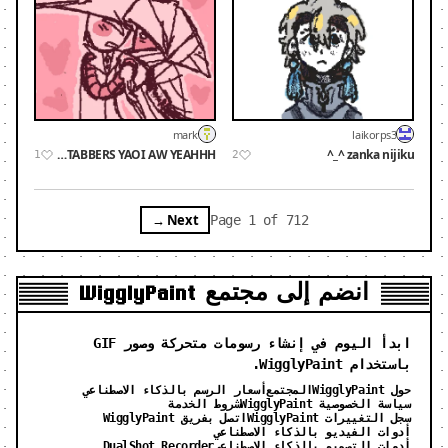
mark
laikorps3
CANSTABBERS YAOI AW YEAHHH
zanka nijiku ^_^
1
2
Next →
Page 1 of 712
انضم إلى مجتمع WigglyPaint
ابدأ اليوم في إنشاء رسومات متحركة وصور GIF
باستخدام WigglyPaint.
حول WigglyPaint
المجتمع
أسعار الرسم بالذكاء الاصطناعي
سياسة الخصوصية WigglyPaint
شروط الخدمة
سجل التغييرات WigglyPaint
اتصل بفريق WigglyPaint
أدوات الفيديو بالذكاء الاصطناعي
أدوات التصميم بالذكاء الاصطناعي
DualShot Recorder