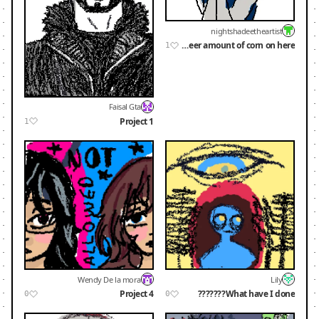
nightshadeetheartist
Concern with the sheer amount of corn on here...
1
Faisal Gta
Project 1
1
Wendy De la mora
Lily
Project 4
What have I done???????
0
0