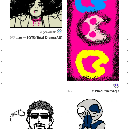
abysswxlker
Heather — IOTS (Total Drama AU)
0
A.
cutie cutie magic.
0