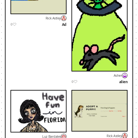
Rick Astley
Ad
0
Asher
alien
0
Rick Astley
Luz Bardales