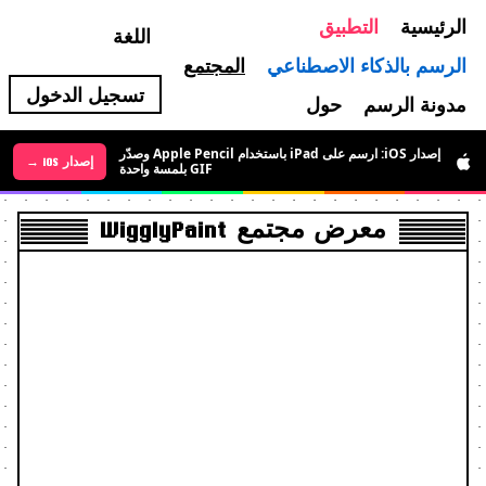
الرئيسية
التطبيق
اللغة
الرسم بالذكاء الاصطناعي
المجتمع
تسجيل الدخول
مدونة الرسم
حول
إصدار iOS: ارسم على iPad باستخدام Apple Pencil وصدّر
إصدار Android متاح الآن: مجاني لفترة محدودة لرسم فن
إصدار iOS →
إصدار Android →
GIF بلمسة واحدة
بكسل متحرك
معرض مجتمع WigglyPaint