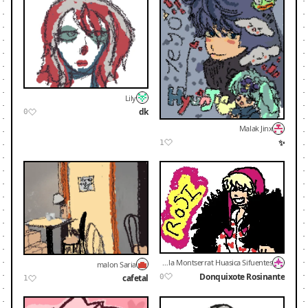
Lily
dk
0
Malak Jinx
✨
1
Daniela Montserrat Huasica Sifuentes
malon Saria
Donquixote Rosinante
0
cafetal
1