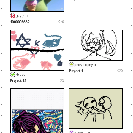
الرائد محل
1000008662
0
phosphophyllit
Project 1
0
٭b bool
Project 12
1
marwa star