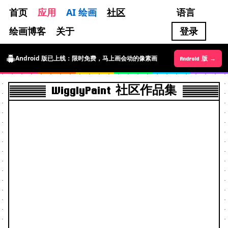
首页
应用
AI 绘画
社区
语言
绘画博客
关于
登录
Android 版已上线：限时免费，马上画会动的像素画
Android 版 →
iOS 版 →
WigglyPaint 社区作品集