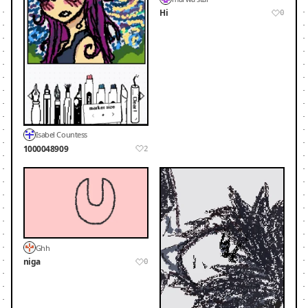
Hi
0
Isabel Countess
1000048909
2
Ghh
niga
0