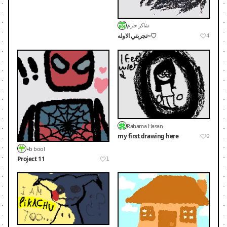
شاكر حازم
تجربتي الاوله~♡
4
Rahama Hasan
my first drawing here
0
٭b bool
Project 11
1