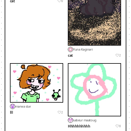
cat
0
Yuna Kaginari
cat
2
marwa star
lll
2
sabeur maatoug
Hhhhhhhhhh
0