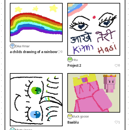
Dika Hmar
a childs drawing of a rainbow
0
ritu
Project 2
0
duck goose
Baablu
1
Martu leona