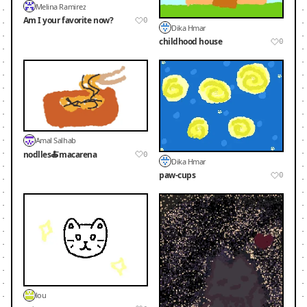
Melina Ramirez
Am I your favorite now?
0
Dika Hmar
childhood house
0
Amal Salhab
nodlles🍝macarena
0
Dika Hmar
paw-cups
0
lou