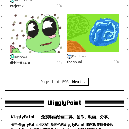
Project 2
0
Dika Hmar
malooka
the spiral
0
ribbit 🐸TADC
1
Next →
Page 1 of 695
WigglyPaint
WigglyPaint - 免费动画绘画工具。创作、动画、分享。
关于WigglyPaint
社区
AI 绘画价格
WigglyPaint 隐私政策
服务条款