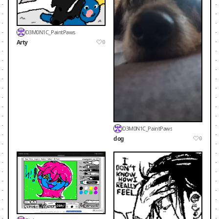
D3M0N1C_PaintPaws
Arty
0
D3M0N1C_PaintPaws
dog
0