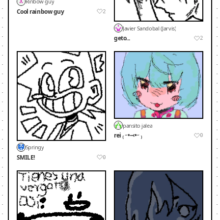
Rinbow guy
Cool rainbow guy
2
Javier Sandobal (Jarvis)
geto...
2
pansito jalea
rei ₍ ˶•⤙•˶ ₎
0
Springy
SMILE!
0