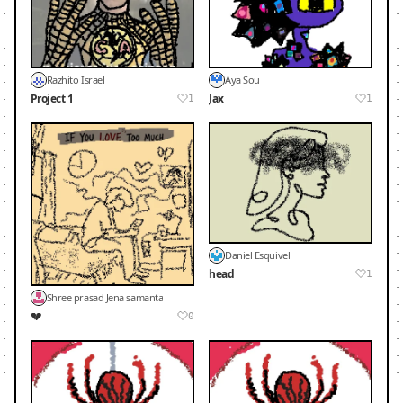
Razhito Israel
Aya Sou
Project 1
Jax
1
1
Daniel Esquivel
head
1
Shree prasad Jena samanta
💔
0