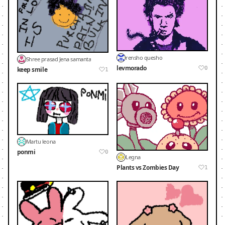
rensho quesho
Shree prasad Jena samanta
levmorado
0
keep smile
1
Martu leona
ponmi
0
Legna
Plants vs Zombies Day
1