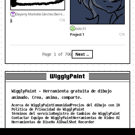
Dayamy Marbella Sánchez Barrera
Jj
0
zxilo.51
Project 1
0
Next →
Page 1 of 706
WigglyPaint
WigglyPaint - Herramienta gratuita de dibujo
animado. Crea, anima, comparte.
Acerca de WigglyPaint
Comunidad
Precios del dibujo con IA
Política de Privacidad de WigglyPaint
Términos del servicio
Registro de Cambios de WigglyPaint
Contactar Equipo de WigglyPaint
Herramientas de Video AI
Herramientas de Diseño AI
DualShot Recorder