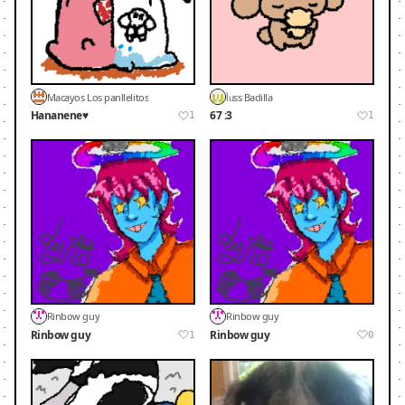
Macayos Los panllelitos
ᥣᥙss Badilla
Hananene♥️
67 :3
1
1
Rinbow guy
Rinbow guy
Rinbow guy
Rinbow guy
1
0