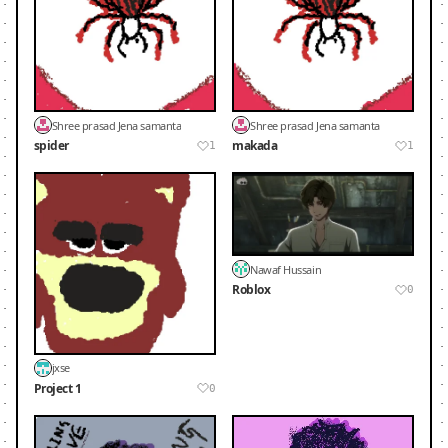
Shree prasad Jena samanta
Shree prasad Jena samanta
spider
makada
1
1
Nawaf Hussain
Roblox
0
jxse
Project 1
0