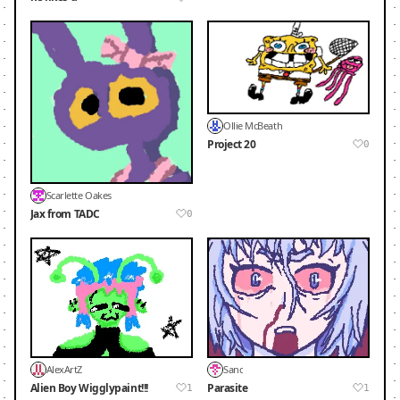
Ollie McBeath
Project 20
0
Scarlette Oakes
Jax from TADC
0
AlexArtZ
Sanc
Alien Boy Wigglypaint!!!
Parasite
1
1