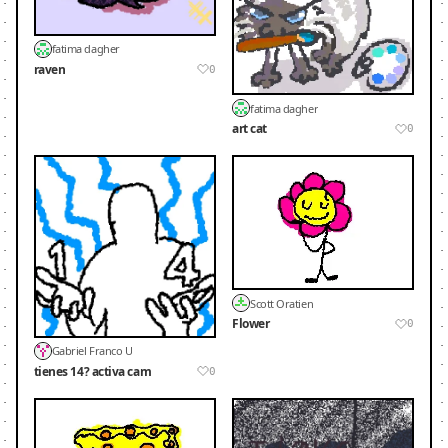
fatima dagher
raven
0
fatima dagher
art cat
0
Scott Oratien
Flower
0
Gabriel Franco U
tienes 14? activa cam
0