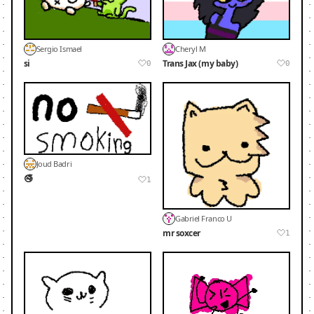
Sergio Ismael
Cheryl M
si
Trans Jax (my baby)
0
0
Joud Badri
🚭
1
Gabriel Franco U
mr soxcer
1