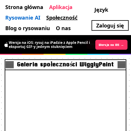
Strona główna
Aplikacja
Język
Rysowanie AI
Społeczność
Zaloguj się
Blog o rysowaniu
O nas
Wersja na Androida już jest: przez
Wersja na iOS: rysuj na iPadzie z Apple Pencil i
ograniczony czas za darmo, rysuj ruchomy
Wersja na iOS →
Wersja na Androida →
eksportuj GIF-y jednym stuknięciem
pixel art
Galeria społeczności WigglyPaint