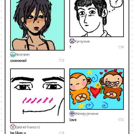
Kyroyouie
?
0
Noorseen
coooooool
1
Wilnelys Jimenez
love
2
Gabriel Franco U
he likes u
1