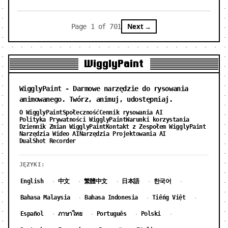
Next →
Page 1 of 701
WigglyPaint
WigglyPaint - Darmowe narzędzie do rysowania
animowanego. Twórz, animuj, udostępniaj.
O WigglyPaint
Społeczność
Cennik rysowania AI
Polityka Prywatności WigglyPaint
Warunki korzystania
Dziennik Zmian WigglyPaint
Kontakt z Zespołem WigglyPaint
Narzędzia Wideo AI
Narzędzia Projektowania AI
DualShot Recorder
JĘZYKI:
English
中文
繁體中文
日本語
한국어
·
·
·
·
·
Bahasa Malaysia
Bahasa Indonesia
Tiếng Việt
·
·
·
Español
ภาษาไทย
Português
Polski
·
·
·
·