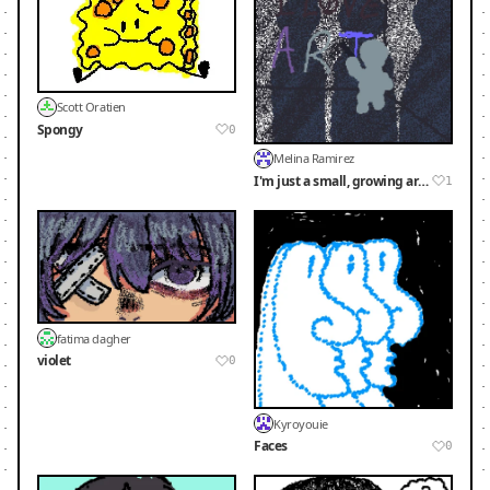
Scott Oratien
Spongy
0
Melina Ramirez
I'm just a small, growing artist.
1
fatima dagher
violet
0
Kyroyouie
Faces
0