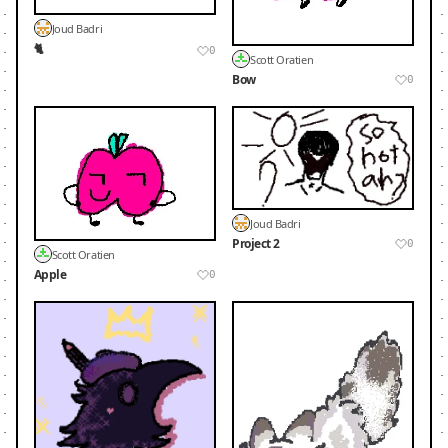
Joud Badri
🐈
0
Scott Oratien
Bow
0
Joud Badri
Project 2
0
Scott Oratien
Apple
0