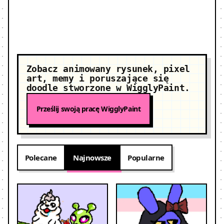
Zobacz animowany rysunek, pixel
art, memy i poruszające się
doodle stworzone w WigglyPaint.
Prześlij swoją pracę WigglyPaint
Polecane
Najnowsze
Popularne