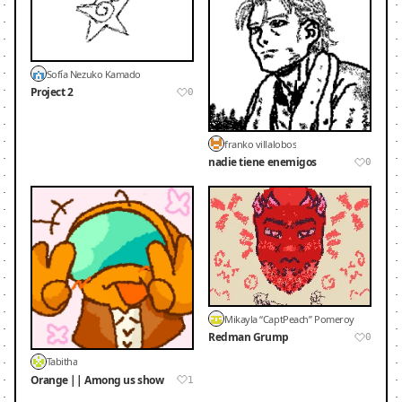
Sofía Nezuko Kamado
Project 2
0
franko villalobos
nadie tiene enemigos
0
Mikayla “CaptPeach” Pomeroy
Redman Grump
0
Tabitha
Orange || Among us show
1