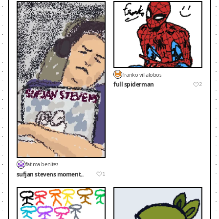
franko villalobos
full spiderman
2
fatima benitez
sufjan stevens moment..
1