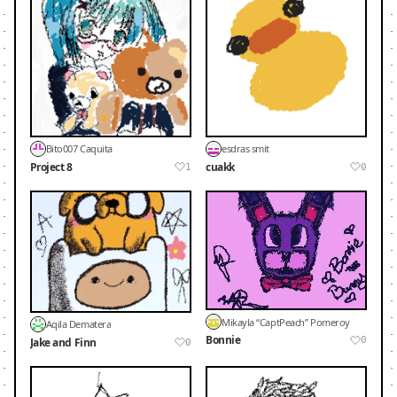
Bito007 Caquita
esdras smit
Project 8
cuakk
1
0
Mikayla “CaptPeach” Pomeroy
Aqila Dematera
Bonnie
0
Jake and Finn
0