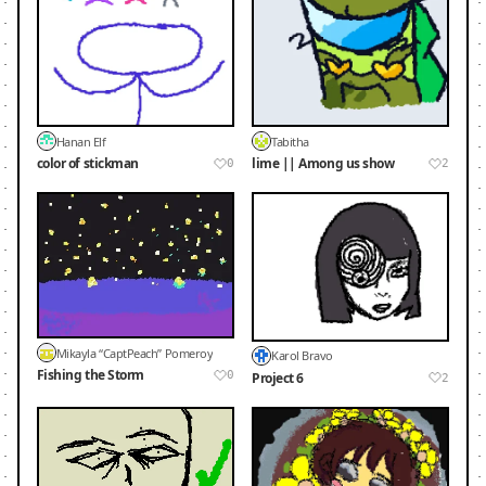
Hanan Elf
Tabitha
color of stickman
lime || Among us show
0
2
Mikayla “CaptPeach” Pomeroy
Karol Bravo
Fishing the Storm
0
Project 6
2