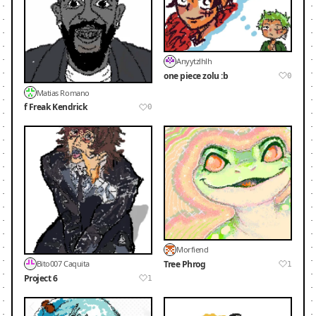
Anyytzlhlh
one piece zolu :b
0
Matias Romano
f Freak Kendrick
0
Morfiend
Tree Phrog
Bito007 Caquita
1
Project 6
1