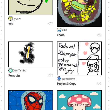
Ryan V.
yes
1
Silk0
chara
3
Disy Tambo
Penguin
1
Karol Bravo
Project 3 Copy
2