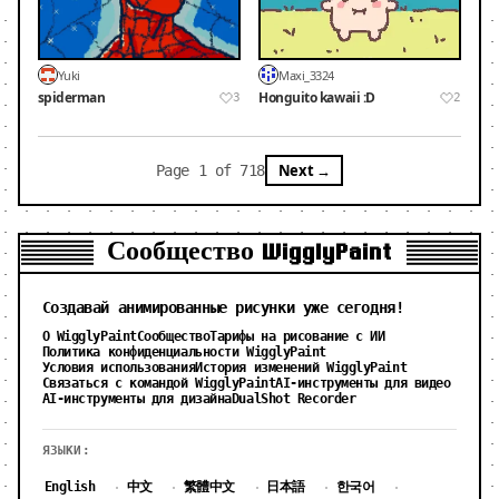
Yuki
Maxi_3324
spiderman
Honguito kawaii :D
3
2
Next →
Page 1 of 718
Сообщество WigglyPaint
Создавай анимированные рисунки уже сегодня!
О WigglyPaint
Сообщество
Тарифы на рисование с ИИ
Политика конфиденциальности WigglyPaint
Условия использования
История изменений WigglyPaint
Связаться с командой WigglyPaint
AI-инструменты для видео
AI-инструменты для дизайна
DualShot Recorder
ЯЗЫКИ:
English
中文
繁體中文
日本語
한국어
·
·
·
·
·