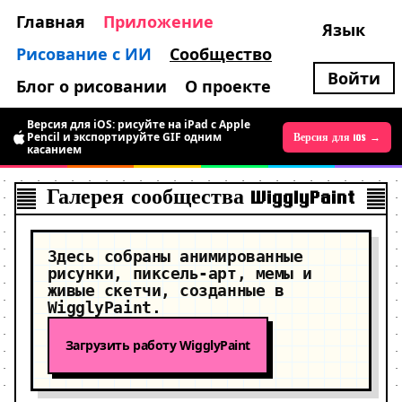
Главная
Приложение
Язык
Рисование с ИИ
Сообщество
Войти
Блог о рисовании
О проекте
Версия для iOS: рисуйте на iPad с Apple
Версия для Android уже доступна:
Pencil и экспортируйте GIF одним
временно бесплатно, рисуйте живой
Версия для iOS →
Версия для Android →
касанием
пиксель-арт
Галерея сообщества WigglyPaint
Здесь собраны анимированные
рисунки, пиксель-арт, мемы и
живые скетчи, созданные в
WigglyPaint.
Загрузить работу WigglyPaint