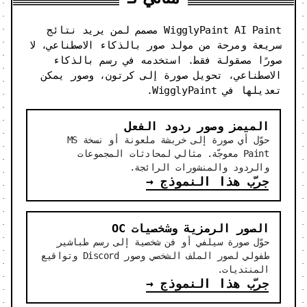
WigglyPaint AI Paint مصمم لمن يريد نتائج
سريعة ومرحة من مولد صور بالذكاء الاصطناعي، لا
صورًا مصقولة فقط. استخدمه في رسم بالذكاء
الاصطناعي، تحويل صورة إلى كرتون، وصور يمكن
تعديلها في WigglyPaint.
الميمز وصور ردود الفعل
حوّل أي صورة إلى خربشة ملعونة أو نسخة MS
Paint معوجّة. مثالي لمحادثات المجموعات
والردود والمنشورات الرائجة.
جرّب هذا النموذج
→
الصور الرمزية وشخصيات OC
حوّل صورة سيلفي أو فن شخصية إلى رسم طباشير
طفولي لصور الملف الشخصي وصور Discord وتواقيع
المنتديات.
جرّب هذا النموذج
→