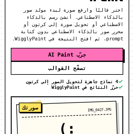
اختر قالبًا وارفع صورة لبدء مولد صور
بالذكاء الاصطناعي. أنشئ رسم بالذكاء
الاصطناعي أو تحويل صورة إلى كرتون أو
محرر صور بالذكاء الاصطناعي بدون كتابة
prompt، ثم افتح النتيجة في WigglyPaint.
جرّب AI Paint
تصفّح القوالب
4 نماذج جاهزة لتحويل الصور إلى كرتون
حرّر النتائج في WigglyPaint
صورتك
IMG_0427.JPG
:)