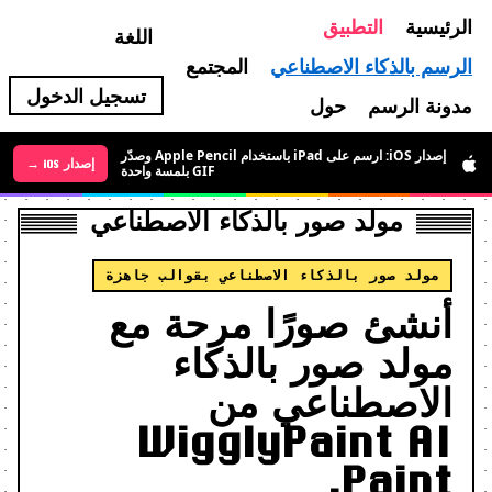
الرئيسية
التطبيق
اللغة
الرسم بالذكاء الاصطناعي
المجتمع
تسجيل الدخول
مدونة الرسم
حول
إصدار iOS: ارسم على iPad باستخدام Apple Pencil وصدّر
إصدار Android →
إصدار iOS →
GIF بلمسة واحدة
مولد صور بالذكاء الاصطناعي
مولد صور بالذكاء الاصطناعي بقوالب جاهزة
أنشئ صورًا مرحة مع
مولد صور بالذكاء
الاصطناعي من
WigglyPaint AI
Paint.