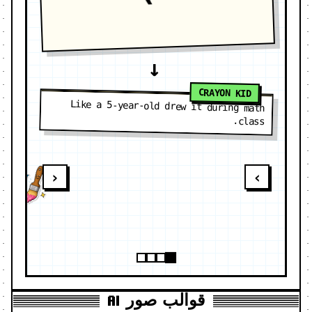
→
CRAYON KID
Like a 5-year-old drew it during math
class.
‹
›
قوالب صور AI