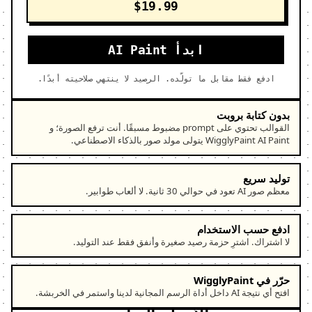
$19.99
ابدأ AI Paint
ادفع فقط مقابل ما تولّده. الرصيد لا ينتهي صلاحيته أبدًا.
بدون كتابة بروبت
القوالب تحتوي على prompt مضبوط مسبقًا. أنت ترفع الصورة؛ و
WigglyPaint AI Paint يتولى مولد صور بالذكاء الاصطناعي.
توليد سريع
معظم صور AI تعود في حوالي 30 ثانية. لا ألعاب طوابير.
ادفع حسب الاستخدام
لا اشتراك. اشترِ حزمة رصيد صغيرة وأنفق فقط عند التوليد.
حرّر في WigglyPaint
افتح أي نتيجة AI داخل أداة الرسم المجانية لدينا واستمر في الخربشة.