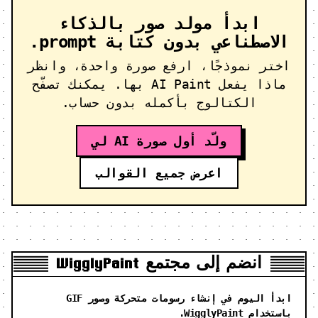
ابدأ مولد صور بالذكاء
الاصطناعي بدون كتابة prompt.
اختر نموذجًا، ارفع صورة واحدة، وانظر
ماذا يفعل AI Paint بها. يمكنك تصفّح
الكتالوج بأكمله بدون حساب.
ولّد أول صورة AI لي
اعرض جميع القوالب
انضم إلى مجتمع WigglyPaint
ابدأ اليوم في إنشاء رسومات متحركة وصور GIF
باستخدام WigglyPaint.