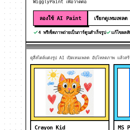
WigglyPaint เพื่อวาดต่อ
ลองใช้ AI Paint
เรียกดูเทมเพลต
4 พรีเซ็ตภาพถ่ายเป็นการ์ตูนสำเร็จรูป
แก้ไขผลล
ดูสี่สไตล์แต่งรูป AI เปิดเทมเพลต อัปโหลดภาพ แล้
Crayon Kid
MS 