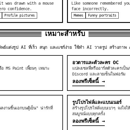
it was drawn with a mouse
Like someone remembered yo
ero confidence.
face incorrectly.
Profile pictures
Memes
Funny portraits
เหมาะสำหรับ
ธ์แต่งรูป AI ที่เร็ว สนุก และแชร์ง่าย ใช้ทำ AI วาดรูป สร้างภาพ
อวตารและตัวละคร OC
รือ MS Paint เพี้ยนๆ เหมาะ
แปลงเซลฟี่หรืออาร์ตตัวละครเป็
Discord และลายเซ็นในฟอรัม
ลองพรีเซ็ตนี้
→
รูปโปรไฟล์และแบนเนอร์
งานชิ้นเอกบนตู้เย็น" น่ารักที่
สร้างรูปโปรไฟล์แบบเบาๆ จงใจให้
สมบูรณ์แบบทุกครั้ง
ลองพรีเซ็ตนี้
→