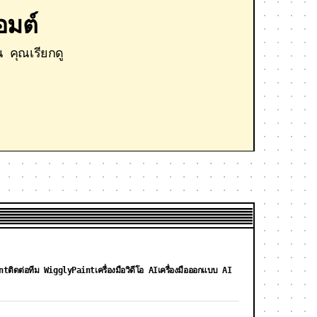
อมต์
 คุณเรียกดู
nt
ติดต่อทีม WigglyPaint
เครื่องมือวิดีโอ AI
เครื่องมือออกแบบ AI