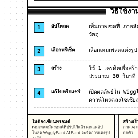
วิธีใช้งา
เพิ่มภาพเซลฟี่ ภาพส
อัปโหลด
วัตถุ
เลือกเทมเพลตแต่งรูป 
เลือกพรีเซ็ต
ใช้ 1 เครดิตเพื่อสร
สร้าง
ประมาณ 30 วินาที
เปิดผลลัพธ์ใน Wigg
แก้ไขหรือแชร์
ดาวน์โหลดลงโซเชีย
ไม่ต้องเขียนพรอมต์
สร้างเร็
เทมเพลตมีพรอมต์ที่ปรับไว้แล้ว คุณแค่อัป
ภาพ AI ส
โหลด WigglyPaint AI Paint จะจัดการแต่งรูป
ต่อคิว
AI ให้