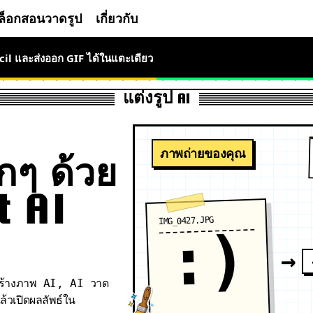
ล็อกสอนวาดรูป
เกี่ยวกับ
cil และส่งออก GIF ได้ในแตะเดียว
แต่งรูป AI
ภาพถ่ายของคุณ
ุกๆ ด้วย
t AI
IMG_0427.JPG
:)
→
I สร้างภาพ AI, AI วาด
้วเปิดผลลัพธ์ใน