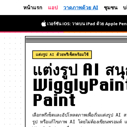
หน้าแรก
แอป
วาดภาพด้วย AI
ชุมชน
บ
เวอร์ชัน iOS: วาดบน iPad ด้วย Apple Pen
แต่งรูป AI ด้วยพรีเซ็ตพร้อมใช้
แต่งรูป AI สน
WigglyPain
Paint
เลือกพรีเซ็ตและอัปโหลดภาพเพื่อเริ่มแต่งรูป A
รูป หรือแก้ไขภาพ AI โดยไม่ต้องเขียนพรอมต์ แล