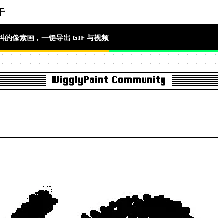
于
l 画会抖的像素画，一键导出 GIF 与视频
WigglyPaint Community