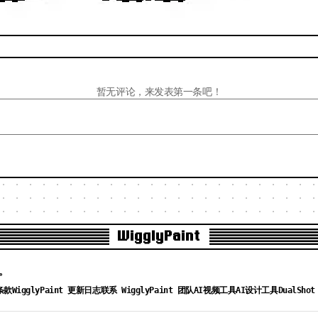
暂无评论，来发表第一条吧！
WigglyPaint
享。
条款
WigglyPaint 更新日志
联系 WigglyPaint 团队
AI视频工具
AI设计工具
DualShot