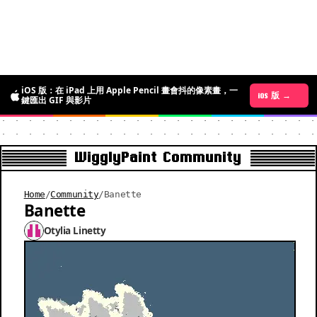
iOS 版：在 iPad 上用 Apple Pencil 畫會抖的像素畫，一
Android 版 →
iOS 版 →
鍵匯出 GIF 與影片
WigglyPaint Community
Home
/
Community
/
Banette
Banette
Otylia Linetty