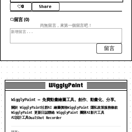
0
Share
留言 (0)
尚無留言，來第一個留言吧！
留言
WigglyPaint
WigglyPaint — 免費動畫繪圖工具。創作、動畫化、分享。
關於 WigglyPaint
社群
AI 繪圖價格
WigglyPaint 隱私政策
服務條款
WigglyPaint 更新日誌
聯絡 WigglyPaint 團隊
AI影片工具
AI設計工具
DualShot Recorder