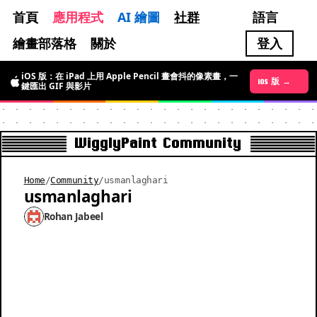
首頁
應用程式
AI 繪圖
社群
語言
繪畫部落格
關於
登入
iOS 版：在 iPad 上用 Apple Pencil 畫會抖的像素畫，一
Android 版 →
iOS 版 →
鍵匯出 GIF 與影片
WigglyPaint Community
Home
/
Community
/
usmanlaghari
usmanlaghari
Rohan Jabeel