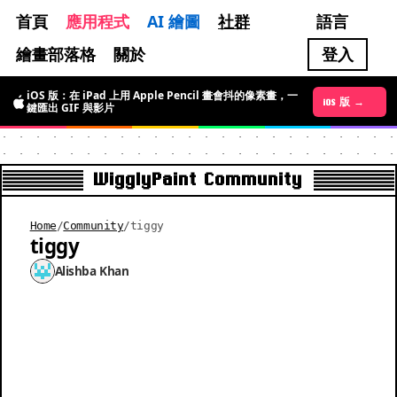
首頁
應用程式
AI 繪圖
社群
語言
繪畫部落格
關於
登入
iOS 版：在 iPad 上用 Apple Pencil 畫會抖的像素畫，一
Android 版 →
iOS 版 →
鍵匯出 GIF 與影片
WigglyPaint Community
Home
/
Community
/
tiggy
tiggy
Alishba Khan