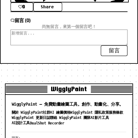
0
Share
留言 (0)
尚無留言，來第一個留言吧！
留言
WigglyPaint
WigglyPaint — 免費動畫繪圖工具。創作、動畫化、分享。
關於 WigglyPaint
社群
AI 繪圖價格
WigglyPaint 隱私政策
服務條款
WigglyPaint 更新日誌
聯絡 WigglyPaint 團隊
AI影片工具
AI設計工具
DualShot Recorder