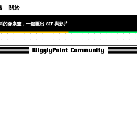
格
關於
l 畫會抖的像素畫，一鍵匯出 GIF 與影片
會動的像素畫
WigglyPaint Community