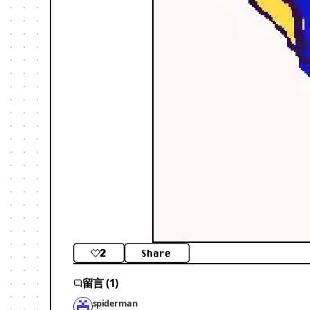
2
Share
留言 (1)
spiderman