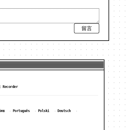
留言
t Recorder
ไทย
Português
Polski
Deutsch
·
·
·
·