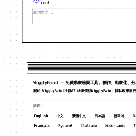
cool
WigglyPaint — 免費動畫繪圖工具。創作、動畫化、
關於 WigglyPaint
社群
AI 繪圖價格
WigglyPaint 隱私政策
服
語言:
English
中文
繁體中文
日本語
한국어
B
·
·
·
·
·
Français
Русский
Italiano
Nederlands
T
·
·
·
·