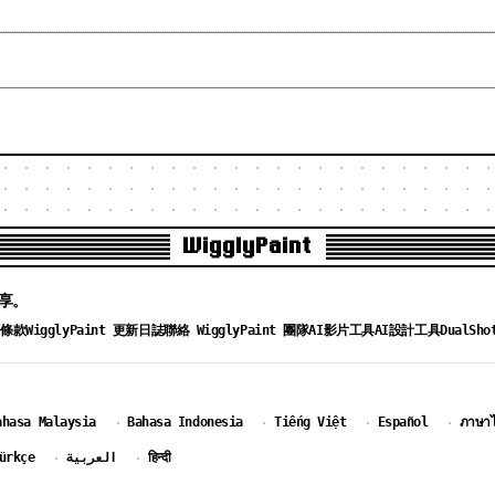
WigglyPaint
分享。
務條款
WigglyPaint 更新日誌
聯絡 WigglyPaint 團隊
AI影片工具
AI設計工具
DualSho
ahasa Malaysia
Bahasa Indonesia
Tiếng Việt
Español
ภาษา
·
·
·
·
ürkçe
العربية
हिन्दी
·
·