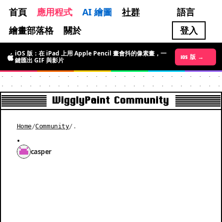
首頁
應用程式
AI 繪圖
社群
語言
繪畫部落格
關於
登入
iOS 版：在 iPad 上用 Apple Pencil 畫會抖的像素畫，一
Android 版 →
iOS 版 →
鍵匯出 GIF 與影片
WigglyPaint Community
Home
/
Community
/
.
.
casper