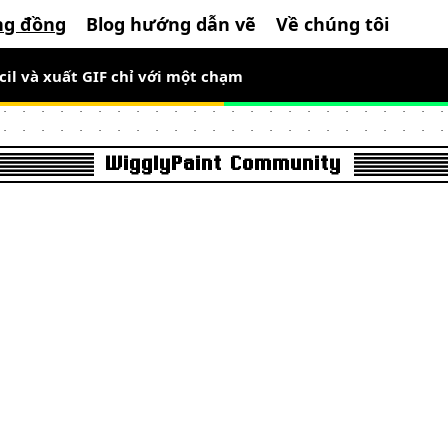
ng đồng
Blog hướng dẫn vẽ
Về chúng tôi
cil và xuất GIF chỉ với một chạm
g thời gian giới hạn, vẽ pixel art chuyển động ngay
WigglyPaint Community