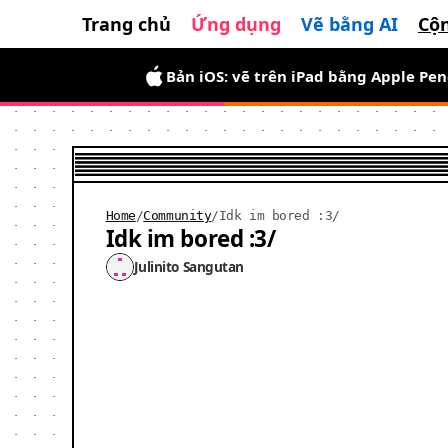
Trang chủ
Ứng dụng
Vẽ bằng AI
Cộ
Bản iOS: vẽ trên iPad bằng Apple Pen
Bản Android đã ra mắt: miễn phí tron
Home
/
Community
/
Idk im bored :3/
Idk im bored :3/
Julinito Sangutan