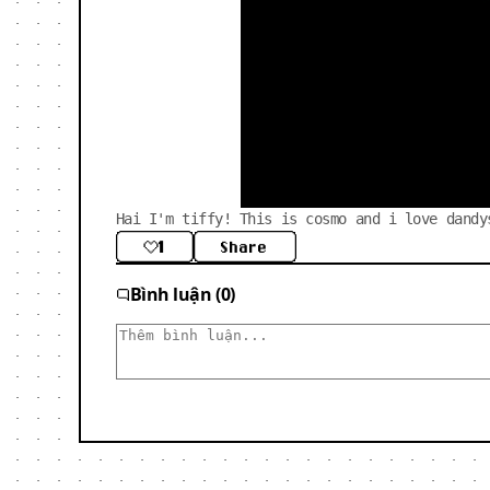
Hai I'm tiffy! This is cosmo and i love dandy
1
Share
Bình luận (0)