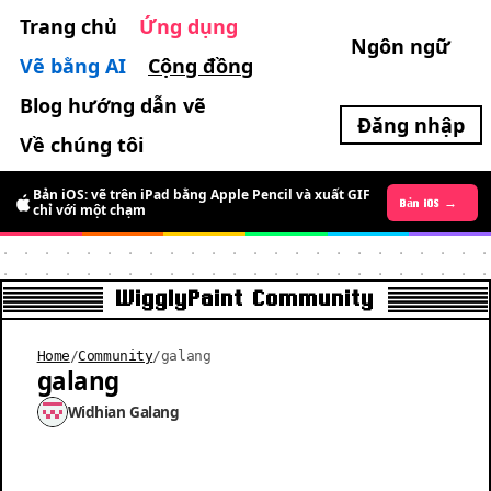
Trang chủ
Ứng dụng
Ngôn ngữ
Vẽ bằng AI
Cộng đồng
Blog hướng dẫn vẽ
Đăng nhập
Về chúng tôi
Bản iOS: vẽ trên iPad bằng Apple Pencil và xuất GIF
Bản Android →
Bản iOS →
chỉ với một chạm
WigglyPaint Community
Home
/
Community
/
galang
galang
Widhian Galang