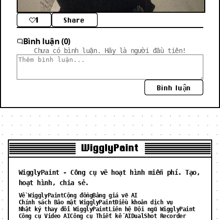
1
Share
Bình luận (0)
Chưa có bình luận. Hãy là người đầu tiên!
Bình luận
WigglyPaint
WigglyPaint - Công cụ vẽ hoạt hình miễn phí. Tạo,
hoạt hình, chia sẻ.
Về WigglyPaint
Cộng đồng
Bảng giá vẽ AI
Chính sách Bảo mật WigglyPaint
Điều khoản dịch vụ
Nhật ký thay đổi WigglyPaint
Liên hệ Đội ngũ WigglyPaint
Công cụ Video AI
Công cụ Thiết kế AI
DualShot Recorder