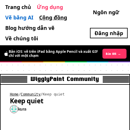
Trang chủ
Ứng dụng
Ngôn ngữ
Vẽ bằng AI
Cộng đồng
Blog hướng dẫn vẽ
Đăng nhập
Về chúng tôi
Bản iOS: vẽ trên iPad bằng Apple Pencil và xuất GIF
Bản Android →
Bản iOS →
chỉ với một chạm
WigglyPaint Community
Home
/
Community
/
Keep quiet
Keep quiet
kura