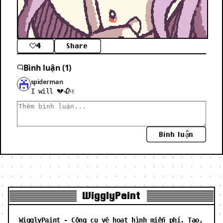
4
Share
Bình luận (1)
spiderman
I will 💔🥀✌
Bình luận
WigglyPaint
WigglyPaint - Công cụ vẽ hoạt hình miễn phí. Tạo,