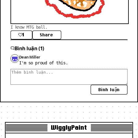
I know MTG ball.
1
Share
Bình luận (1)
Dean Miller
I'm so proud of this.
Bình luận
WigglyPaint