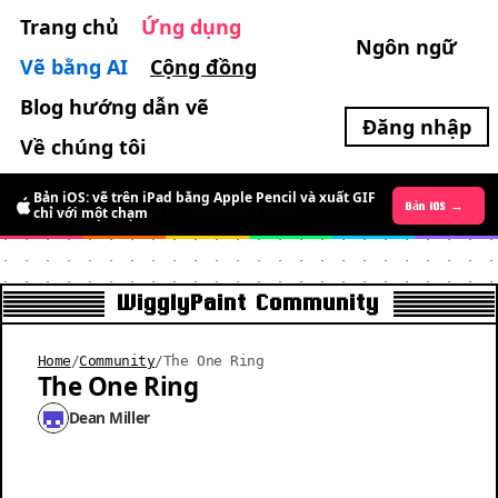
Trang chủ
Ứng dụng
Ngôn ngữ
Vẽ bằng AI
Cộng đồng
Blog hướng dẫn vẽ
Đăng nhập
Về chúng tôi
Bản Android đã ra mắt: miễn phí trong thời gian
Bản iOS: vẽ trên iPad bằng Apple Pencil và xuất GIF
Bản Android →
Bản iOS →
giới hạn, vẽ pixel art chuyển động ngay
chỉ với một chạm
WigglyPaint Community
Home
/
Community
/
The One Ring
The One Ring
Dean Miller