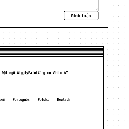
Bình luận
 Đội ngũ WigglyPaint
Công cụ Video AI
ไทย
Português
Polski
Deutsch
·
·
·
·