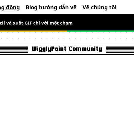
ng đồng
Blog hướng dẫn vẽ
Về chúng tôi
g thời gian giới hạn, vẽ pixel art chuyển động ngay
cil và xuất GIF chỉ với một chạm
WigglyPaint Community