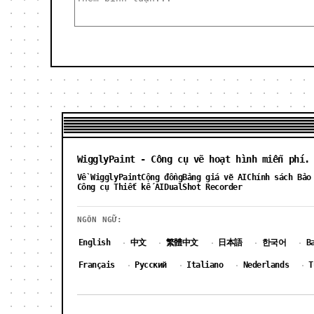
WigglyPaint - Công cụ vẽ hoạt hình miễn phí.
Về WigglyPaint
Cộng đồng
Bảng giá vẽ AI
Chính sách Bảo
Công cụ Thiết kế AI
DualShot Recorder
NGÔN NGỮ:
English
中文
繁體中文
日本語
한국어
B
·
·
·
·
·
Français
Русский
Italiano
Nederlands
T
·
·
·
·