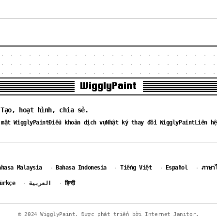
WigglyPaint
 Tạo, hoạt hình, chia sẻ.
 mật WigglyPaint
Điều khoản dịch vụ
Nhật ký thay đổi WigglyPaint
Liên hệ
ahasa Malaysia
Bahasa Indonesia
Tiếng Việt
Español
ภาษา
·
·
·
·
ürkçe
العربية
हिन्दी
·
·
© 2024 WigglyPaint. Được phát triển bởi Internet Janitor.