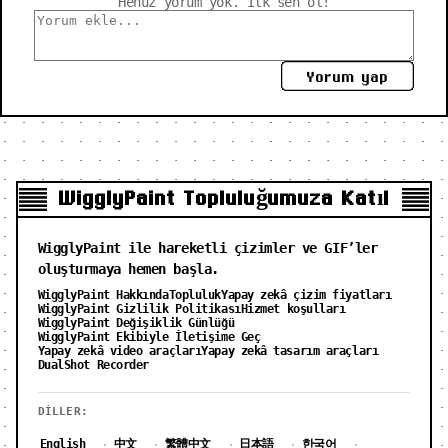
Henüz yorum yok. İlk sen ol!
Yorum yap
WigglyPaint Topluluğumuza Katıl
WigglyPaint ile hareketli çizimler ve GIF’ler
oluşturmaya hemen başla.
WigglyPaint Hakkında
Topluluk
Yapay zekâ çizim fiyatları
WigglyPaint Gizlilik Politikası
Hizmet koşulları
WigglyPaint Değişiklik Günlüğü
WigglyPaint Ekibiyle İletişime Geç
Yapay zekâ video araçları
Yapay zekâ tasarım araçları
DualShot Recorder
DILLER:
English
中文
繁體中文
日本語
한국어
·
·
·
·
·