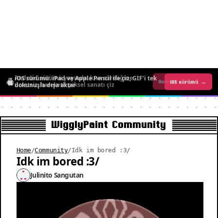
iOS sürümü: iPad ve Apple Pencil ile çiz, GIF’i tek
Android sürümü yayında: kısa süreliğine
iOS sürümü →
Android sürümü →
dokunuşla dışa aktar
ücretsiz, hareketli piksel sanatı çiz
WigglyPaint Community
Home
/
Community
/
Idk im bored :3/
Idk im bored :3/
Julinito Sangutan