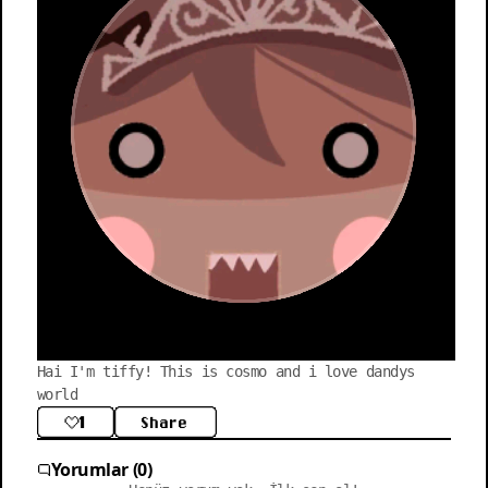
Hai I'm tiffy! This is cosmo and i love dandys 
world
1
Share
Yorumlar (0)