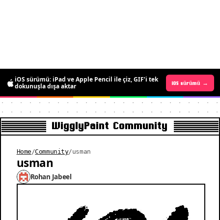
iOS sürümü: iPad ve Apple Pencil ile çiz, GIF’i tek
Android sürümü →
iOS sürümü →
dokunuşla dışa aktar
WigglyPaint Community
Home
/
Community
/
usman
usman
Rohan Jabeel