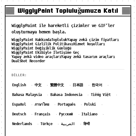
WigglyPaint Topluluğumuza Katıl
WigglyPaint ile hareketli çizimler ve GIF’ler
oluşturmaya hemen başla.
WigglyPaint Hakkında
Topluluk
Yapay zekâ çizim fiyatları
WigglyPaint Gizlilik Politikası
Hizmet koşulları
WigglyPaint Değişiklik Günlüğü
WigglyPaint Ekibiyle İletişime Geç
Yapay zekâ video araçları
Yapay zekâ tasarım araçları
DualShot Recorder
DILLER:
English
中文
繁體中文
日本語
한국어
·
·
·
·
·
Bahasa Malaysia
Bahasa Indonesia
Tiếng Việt
·
·
·
Español
ภาษาไทย
Português
Polski
·
·
·
·
Deutsch
Français
Русский
Italiano
·
·
·
·
Nederlands
Türkçe
العربية
हिन्दी
·
·
·