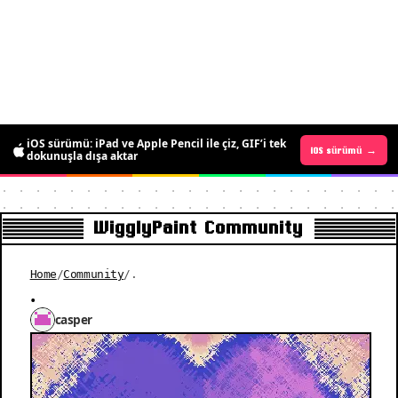
iOS sürümü: iPad ve Apple Pencil ile çiz, GIF’i tek
Android sürümü →
iOS sürümü →
dokunuşla dışa aktar
WigglyPaint Community
Home
/
Community
/
.
.
casper