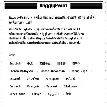
WigglyPaint
WigglyPaint - เครื่องมือวาดภาพแอนิเมชันฟรี สร้าง ทำให้
เคลื่อนไหว แชร์
เกี่ยวกับ WigglyPaint
ชุมชน
ราคาเครื่องมือวาดภาพด้วย AI
นโยบายความเป็นส่วนตัว WigglyPaint
ข้อกำหนดการให้บริการ
บันทึกการเปลี่ยนแปลง WigglyPaint
ติดต่อทีม WigglyPaint
DualShot Recorder
เครื่องมือวิดีโอ AI
เครื่องมือออกแบบ AI
ภาษา:
English
中文
繁體中文
日本語
한국어
·
·
·
·
·
Bahasa Malaysia
Bahasa Indonesia
Tiếng Việt
·
·
·
Español
ภาษาไทย
Português
Polski
·
·
·
·
Deutsch
Français
Русский
Italiano
·
·
·
·
Nederlands
Türkçe
العربية
हिन्दी
·
·
·