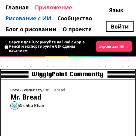
Главная
Приложение
Язык
Рисование с ИИ
Сообщество
Войти
Блог о рисовании
О проекте
Версия для iOS: рисуйте на iPad с Apple
Pencil и экспортируйте GIF одним
Версия для Android →
Версия для iOS →
касанием
WigglyPaint Community
Home
/
Community
/
Mr. Bread
Mr. Bread
Alishba Khan