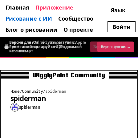
Главная
Приложение
Язык
Рисование с ИИ
Сообщество
Войти
Блог о рисовании
О проекте
Версия для iOS: рисуйте на iPad с Apple
Версия для Android уже доступна:
Pencil и экспортируйте GIF одним
временно бесплатно, рисуйте живой
Версия для iOS →
Версия для Android →
касанием
пиксель-арт
WigglyPaint Community
Home
/
Community
/
spiderman
spiderman
spiderman