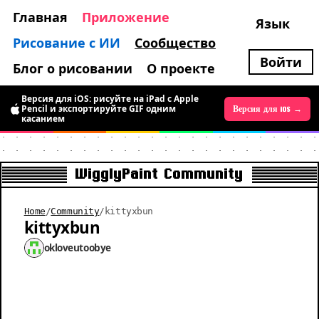
Главная
Приложение
Язык
Рисование с ИИ
Сообщество
Войти
Блог о рисовании
О проекте
Версия для iOS: рисуйте на iPad с Apple
Pencil и экспортируйте GIF одним
Версия для Android →
Версия для iOS →
касанием
WigglyPaint Community
Home
/
Community
/
kittyxbun
kittyxbun
okloveutoobye