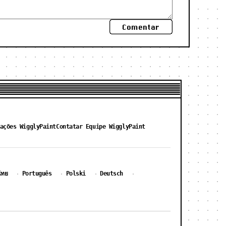
Comentar
ações WigglyPaint
Contatar Equipe WigglyPaint
ไทย
Português
Polski
Deutsch
·
·
·
·