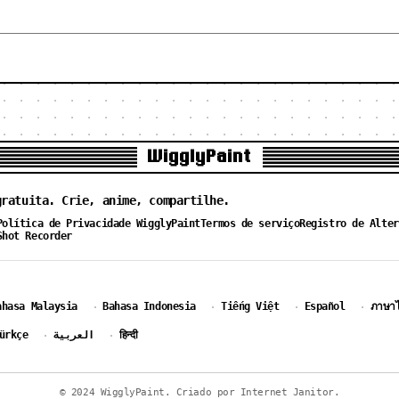
WigglyPaint
gratuita. Crie, anime, compartilhe.
Política de Privacidade WigglyPaint
Termos de serviço
Registro de Alter
Shot Recorder
ahasa Malaysia
Bahasa Indonesia
Tiếng Việt
Español
ภาษา
·
·
·
·
ürkçe
العربية
हिन्दी
·
·
© 2024 WigglyPaint. Criado por Internet Janitor.