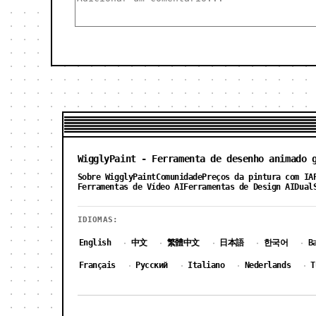
WigglyPaint - Ferramenta de desenho animado 
Sobre WigglyPaint
Comunidade
Preços da pintura com IA
Ferramentas de Vídeo AI
Ferramentas de Design AI
Dual
IDIOMAS:
English
中文
繁體中文
日本語
한국어
B
·
·
·
·
·
Français
Русский
Italiano
Nederlands
T
·
·
·
·