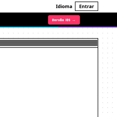
Idioma
Entrar
Versão Android →
Versão iOS →