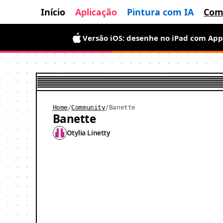
Início
Aplicação
Pintura com IA
Com
Versão iOS: desenhe no iPad com App
Home
/
Community
/
Banette
Banette
Otylia Linetty