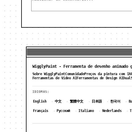
WigglyPaint - Ferramenta de desenho animado 
Sobre WigglyPaint
Comunidade
Preços da pintura com IA
Ferramentas de Vídeo AI
Ferramentas de Design AI
Dual
IDIOMAS:
English
中文
繁體中文
日本語
한국어
B
·
·
·
·
·
Français
Русский
Italiano
Nederlands
T
·
·
·
·