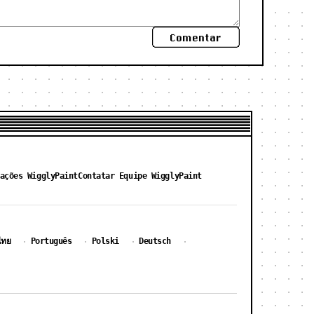
Comentar
ações WigglyPaint
Contatar Equipe WigglyPaint
ไทย
Português
Polski
Deutsch
·
·
·
·