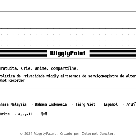
WigglyPaint
gratuita. Crie, anime, compartilhe.
Política de Privacidade WigglyPaint
Termos de serviço
Registro de Alter
Shot Recorder
ahasa Malaysia
Bahasa Indonesia
Tiếng Việt
Español
ภาษา
·
·
·
·
ürkçe
العربية
हिन्दी
·
·
© 2024 WigglyPaint. Criado por Internet Janitor.