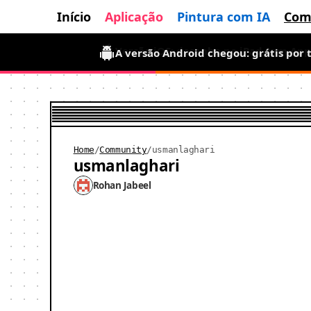
Início
Aplicação
Pintura com IA
Com
A versão Android chegou: grátis por
Home
/
Community
/
usmanlaghari
usmanlaghari
Rohan Jabeel