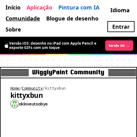
Início
Aplicação
Pintura com IA
Idioma
Comunidade
Blogue de desenho
Entrar
Sobre
Versão iOS: desenhe no iPad com Apple Pencil e
Versão Android →
Versão iOS →
exporte GIFs com um toque
WigglyPaint Community
Home
/
Community
/
kittyxbun
kittyxbun
okloveutoobye