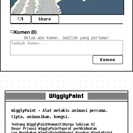
1
Share
Komen (0)
Belum ada komen. Jadilah yang pertama!
Komen
WigglyPaint
WigglyPaint - Alat melukis animasi percuma.
Cipta, animasikan, kongsi.
Tentang WigglyPaint
Komuniti
Harga lukisan AI
Dasar Privasi WigglyPaint
Syarat perkhidmatan
Log Perubahan WigglyPaint
Hubungi Pasukan WigglyPaint