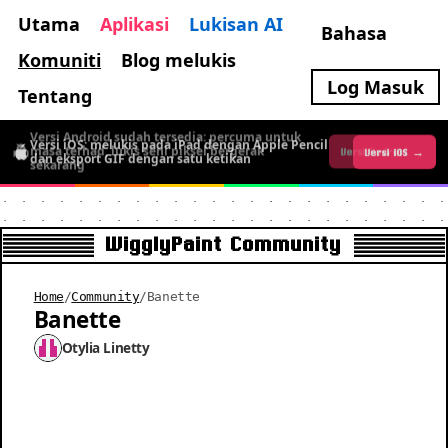
Utama
Aplikasi
Lukisan AI
Bahasa
Komuniti
Blog melukis
Log Masuk
Tentang
Versi Android sudah tersedia: percuma untuk
Versi iOS: melukis pada iPad dengan Apple Pencil
masa terhad, lukis seni piksel bergerak
Versi iOS →
Versi Android →
dan eksport GIF dengan satu ketikan
sekarang
WigglyPaint Community
Home
/
Community
/
Banette
Banette
Otylia Linetty