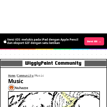
Versi Android sudah tersedia: percuma untuk
Versi iOS: melukis pada iPad dengan Apple Pencil
masa terhad, lukis seni piksel bergerak
Versi Android →
Versi iOS →
dan eksport GIF dengan satu ketikan
sekarang
WigglyPaint Community
Home
/
Community
/
Music
Music
Nuhazze