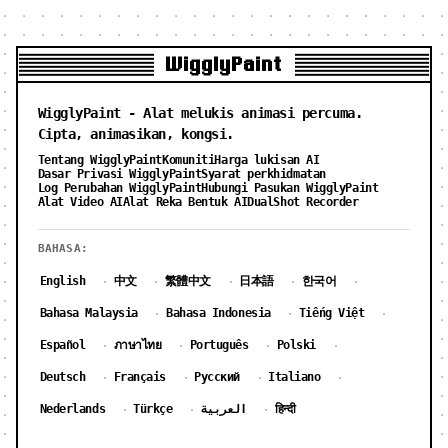
WigglyPaint
WigglyPaint - Alat melukis animasi percuma.
Cipta, animasikan, kongsi.
Tentang WigglyPaint
Komuniti
Harga lukisan AI
Dasar Privasi WigglyPaint
Syarat perkhidmatan
Log Perubahan WigglyPaint
Hubungi Pasukan WigglyPaint
Alat Video AI
Alat Reka Bentuk AI
DualShot Recorder
BAHASA:
English
中文
繁體中文
日本語
한국어
·
·
·
·
·
Bahasa Malaysia
Bahasa Indonesia
Tiếng Việt
·
·
·
Español
ภาษาไทย
Português
Polski
·
·
·
·
Deutsch
Français
Русский
Italiano
·
·
·
·
Nederlands
Türkçe
العربية
हिन्दी
·
·
·