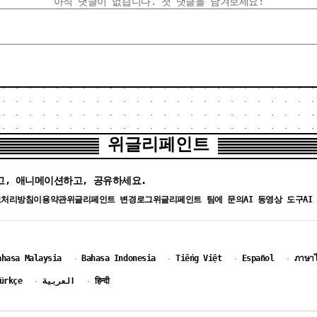
아직 댓글이 없습니다. 첫 댓글을 남겨보세요!
위글리페인트
고, 애니메이션하고, 공유하세요.
보처리방침
이용약관
위글리페인트 변경로그
위글리페인트 팀에 문의
AI 동영상 도구
AI
ahasa Malaysia
Bahasa Indonesia
Tiếng Việt
Español
ภาษา
·
·
·
·
ürkçe
العربية
हिन्दी
·
·