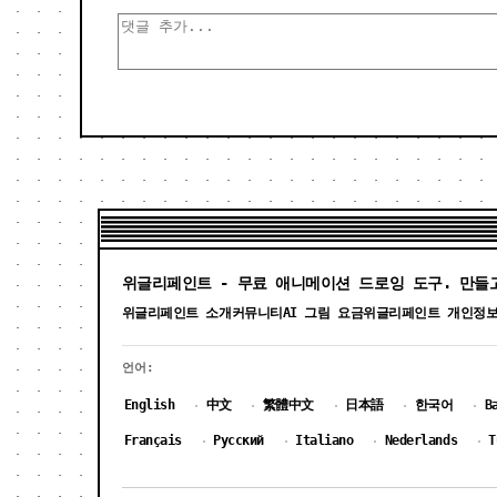
위글리페인트 - 무료 애니메이션 드로잉 도구. 만들
위글리페인트 소개
커뮤니티
AI 그림 요금
위글리페인트 개인정
언어:
English
中文
繁體中文
日本語
한국어
B
·
·
·
·
·
Français
Русский
Italiano
Nederlands
T
·
·
·
·