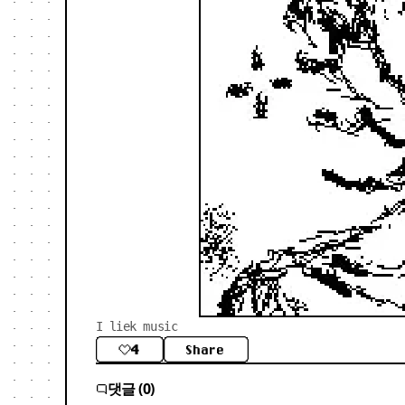
I liek music
4
Share
댓글 (0)