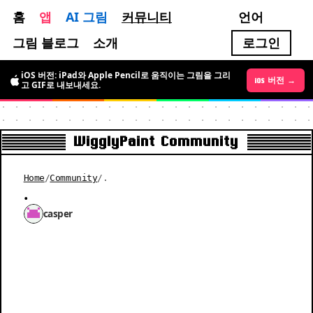
홈
앱
AI 그림
커뮤니티
언어
그림 블로그
소개
로그인
iOS 버전: iPad와 Apple Pencil로 움직이는 그림을 그리
Android 버전 →
iOS 버전 →
고 GIF로 내보내세요.
WigglyPaint Community
Home
/
Community
/
.
.
casper