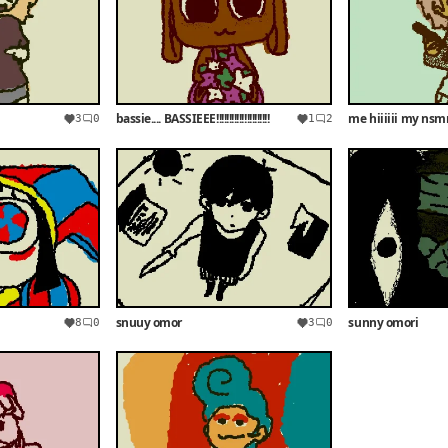
bassie.... BASSIEEE!!!!!!!!!!!!!!!!!!!!!
me hiiiiii my nsmr
3
0
1
2
snuuy omor
sunny omori
8
0
3
0