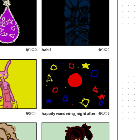
babil
1
0
1
0
happily wondering, night after night,
5
4
1
0