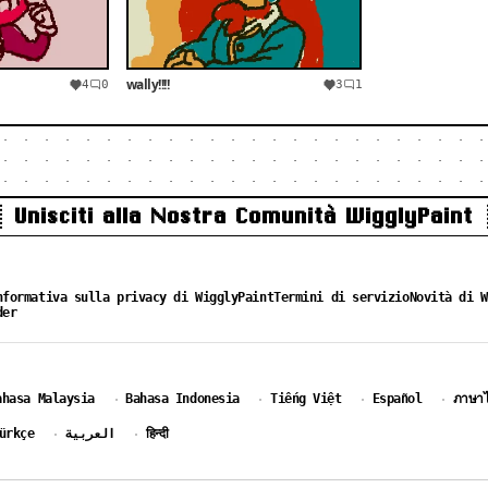
wally!!!!
4
0
3
1
Unisciti alla Nostra Comunità WigglyPaint
nformativa sulla privacy di WigglyPaint
Termini di servizio
Novità di W
der
ahasa Malaysia
Bahasa Indonesia
Tiếng Việt
Español
ภาษา
·
·
·
·
ürkçe
العربية
हिन्दी
·
·