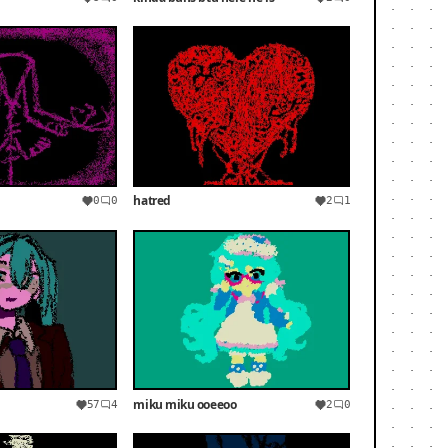
hatred
0
0
2
1
miku miku ooeeoo
57
4
2
0