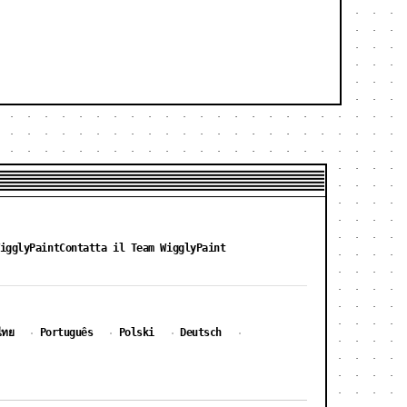
igglyPaint
Contatta il Team WigglyPaint
ไทย
Português
Polski
Deutsch
·
·
·
·