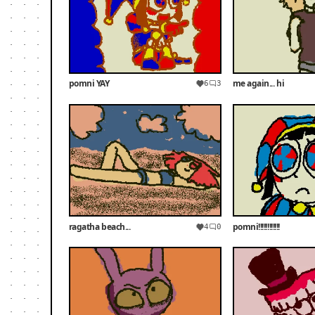
pomni YAY
me again... hi
6
3
ragatha beach...
pomni!!!!!!!!!!!!
4
0