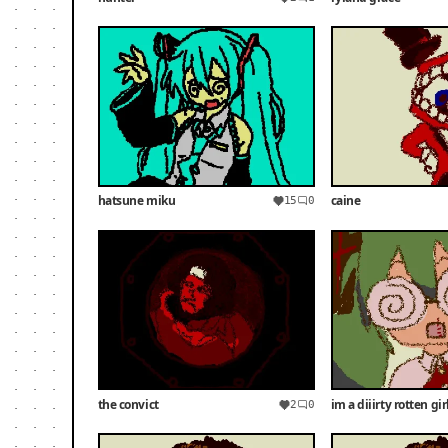
hatsune miku
caine
15
0
the convict
im a diiirty rotten girl!
2
0