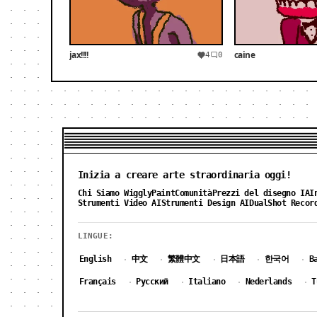
jax!!!!
caine
4
0
Inizia a creare arte straordinaria oggi!
Chi Siamo WigglyPaint
Comunità
Prezzi del disegno IA
I
Strumenti Video AI
Strumenti Design AI
DualShot Recor
LINGUE:
English
中文
繁體中文
日本語
한국어
B
·
·
·
·
·
Français
Русский
Italiano
Nederlands
T
·
·
·
·