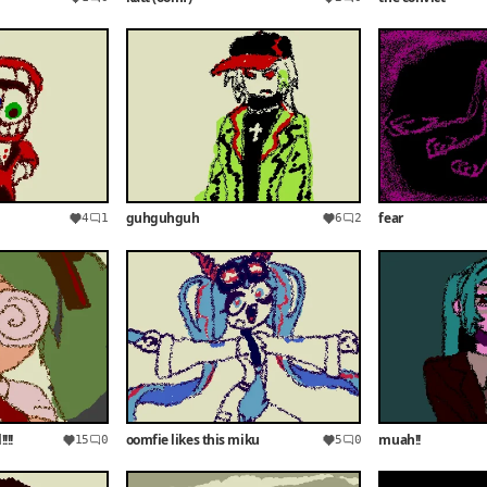
guhguhguh
fear
4
1
6
2
!!!
oomfie likes this miku
muah!!
15
0
5
0