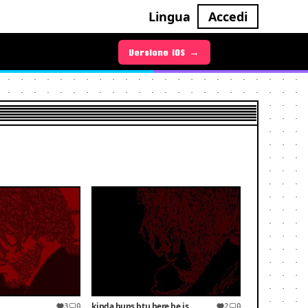
Lingua
Accedi
Versione iOS →
Versione Android →
kinda buns btu here he is
3
0
2
0