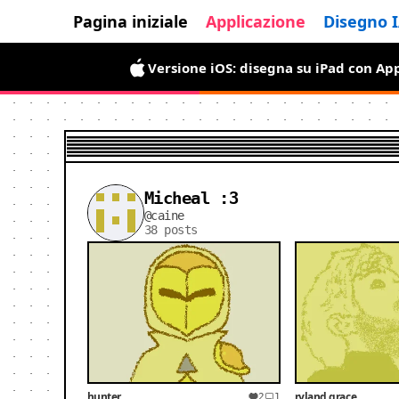
Pagina iniziale
Applicazione
Disegno 
Versione iOS: disegna su iPad con App
La versione Android è arrivata: grati
Micheal :3
@caine
38 posts
hunter
ryland grace
2
1