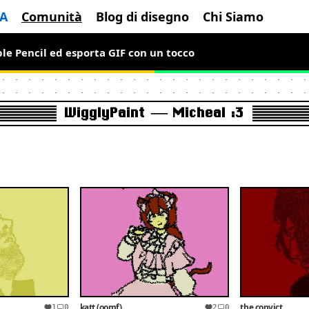
IA
Comunità
Blog di disegno
Chi Siamo
le Pencil ed esporta GIF con un tocco
s per un periodo limitato per disegnare pixel art animata
WigglyPaint — Micheal :3
katt (oomf)
the convict
1
0
2
0