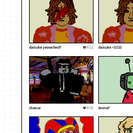
daisuke yeowched!!
daisuke <3333
3
2
chance
tenna!!
3
5