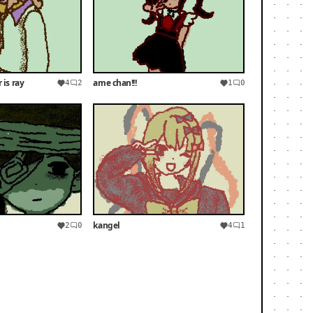
 is ray
ame chan!!!
4
2
1
0
kangel
2
0
4
1