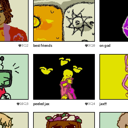
best friends
on god
3
2
3
0
peeled jax
jax!!!
10
3
3
4