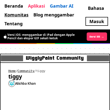
Beranda
Aplikasi
Gambar AI
Bahasa
Komunitas
Blog menggambar
Masuk
Tentang
Versi iOS: menggambar di iPad dengan Apple
Versi Android →
Versi iOS →
Pencil dan ekspor GIF sekali ketuk
WigglyPaint Community
Home
/
Community
/
tiggy
tiggy
Alishba Khan