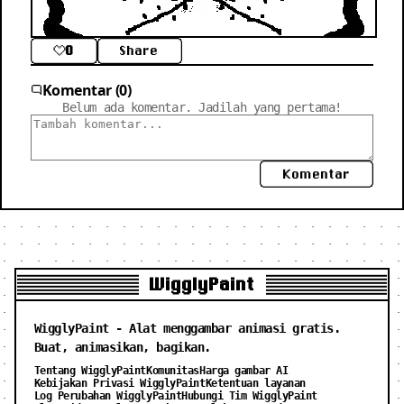
0
Share
Komentar (0)
Belum ada komentar. Jadilah yang pertama!
Komentar
WigglyPaint
WigglyPaint - Alat menggambar animasi gratis.
Buat, animasikan, bagikan.
Tentang WigglyPaint
Komunitas
Harga gambar AI
Kebijakan Privasi WigglyPaint
Ketentuan layanan
Log Perubahan WigglyPaint
Hubungi Tim WigglyPaint