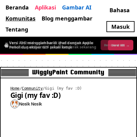
Beranda
Aplikasi
Gambar AI
Bahasa
Komunitas
Blog menggambar
Masuk
Tentang
Versi iOS: menggambar di iPad dengan Apple
Versi Android sudah hadir: gratis untuk waktu
Versi iOS →
Versi Android →
Pencil dan ekspor GIF sekali ketuk
terbatas, gambar seni piksel bergerak sekarang
WigglyPaint Community
Home
/
Community
/
Gigi (my fav :D)
Gigi (my fav :D)
Nosik Nosik