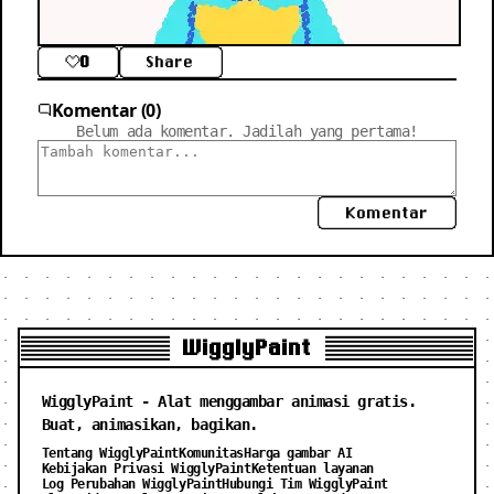
0
Share
Komentar (0)
Belum ada komentar. Jadilah yang pertama!
Komentar
WigglyPaint
WigglyPaint - Alat menggambar animasi gratis.
Buat, animasikan, bagikan.
Tentang WigglyPaint
Komunitas
Harga gambar AI
Kebijakan Privasi WigglyPaint
Ketentuan layanan
Log Perubahan WigglyPaint
Hubungi Tim WigglyPaint