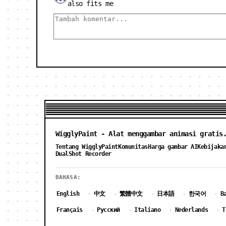
also fits me
WigglyPaint - Alat menggambar animasi gratis
Tentang WigglyPaint
Komunitas
Harga gambar AI
Kebijaka
DualShot Recorder
BAHASA:
English
中文
繁體中文
日本語
한국어
B
·
·
·
·
·
Français
Русский
Italiano
Nederlands
T
·
·
·
·