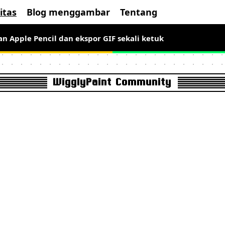
itas
Blog menggambar
Tentang
ntuk waktu terbatas, gambar seni piksel bergerak sekarang
n Apple Pencil dan ekspor GIF sekali ketuk
WigglyPaint Community