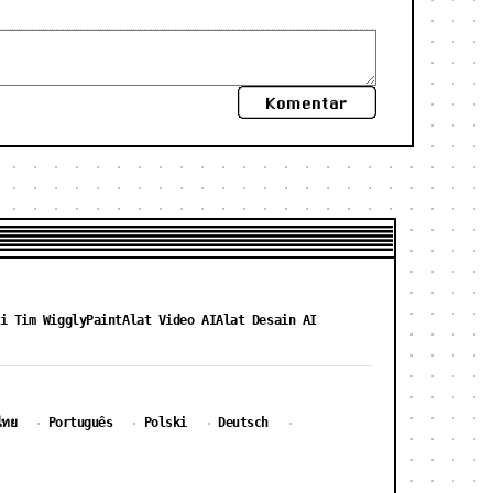
Komentar
i Tim WigglyPaint
Alat Video AI
Alat Desain AI
ไทย
Português
Polski
Deutsch
·
·
·
·