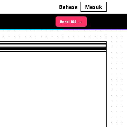
Bahasa
Masuk
Versi Android →
Versi iOS →