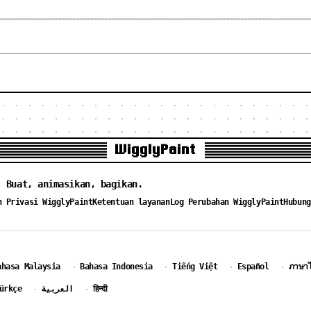
WigglyPaint
. Buat, animasikan, bagikan.
n Privasi WigglyPaint
Ketentuan layanan
Log Perubahan WigglyPaint
Hubung
ahasa Malaysia
Bahasa Indonesia
Tiếng Việt
Español
ภาษา
·
·
·
·
ürkçe
العربية
हिन्दी
·
·