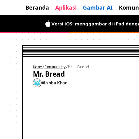
Beranda
Aplikasi
Gambar AI
Komun
Versi Android sudah hadir: gratis u
Versi iOS: menggambar di iPad denga
Home
/
Community
/
Mr. Bread
Mr. Bread
Alishba Khan