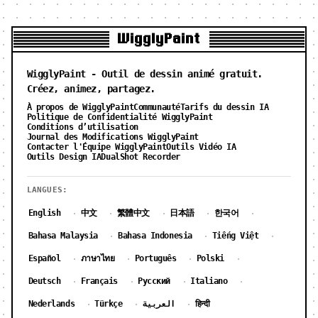
WigglyPaint
WigglyPaint - Outil de dessin animé gratuit.
Créez, animez, partagez.
À propos de WigglyPaint
Communauté
Tarifs du dessin IA
Politique de Confidentialité WigglyPaint
Conditions d’utilisation
Journal des Modifications WigglyPaint
Contacter l'Équipe WigglyPaint
Outils Vidéo IA
Outils Design IA
DualShot Recorder
LANGUES:
English
中文
繁體中文
日本語
한국어
·
·
·
·
·
Bahasa Malaysia
Bahasa Indonesia
Tiếng Việt
·
·
·
Español
ภาษาไทย
Português
Polski
·
·
·
·
Deutsch
Français
Русский
Italiano
·
·
·
·
Nederlands
Türkçe
العربية
हिन्दी
·
·
·