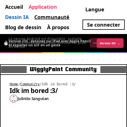
Accueil
Application
Langue
Dessin IA
Communauté
Se connecter
Blog de dessin
À propos
La version Android est disponible : gratuite
Version iOS : dessinez sur iPad avec Apple Pencil
pour une durée limitée pour dessiner du pixel
Version iOS →
Version Android →
et exportez un GIF en un geste
art animé
WigglyPaint Community
Home
/
Community
/
Idk im bored :3/
Idk im bored :3/
Julinito Sangutan