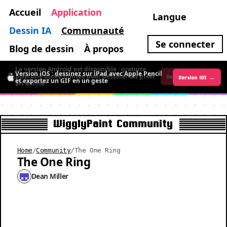
Accueil
Application
Langue
Dessin IA
Communauté
Se connecter
Blog de dessin
À propos
La version Android est disponible : gratuite
Version iOS : dessinez sur iPad avec Apple Pencil
pour une durée limitée pour dessiner du pixel
Version iOS →
Version Android →
et exportez un GIF en un geste
art animé
WigglyPaint Community
Home
/
Community
/
The One Ring
The One Ring
Dean Miller