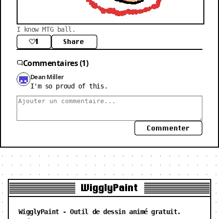
I know MTG ball.
1
Share
Commentaires (1)
Dean Miller
I'm so proud of this.
Commenter
WigglyPaint
WigglyPaint - Outil de dessin animé gratuit.