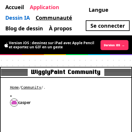
Accueil
Application
Langue
Dessin IA
Communauté
Se connecter
Blog de dessin
À propos
Version iOS : dessinez sur iPad avec Apple Pencil
Version Android →
Version iOS →
et exportez un GIF en un geste
WigglyPaint Community
Home
/
Community
/
.
.
casper