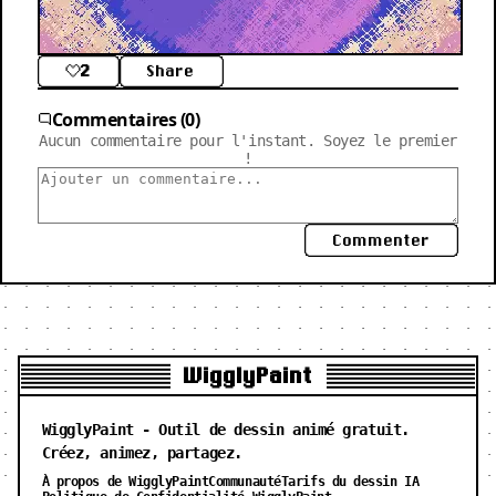
2
Share
Commentaires (0)
Aucun commentaire pour l'instant. Soyez le premier
!
Commenter
WigglyPaint
WigglyPaint - Outil de dessin animé gratuit.
Créez, animez, partagez.
À propos de WigglyPaint
Communauté
Tarifs du dessin IA