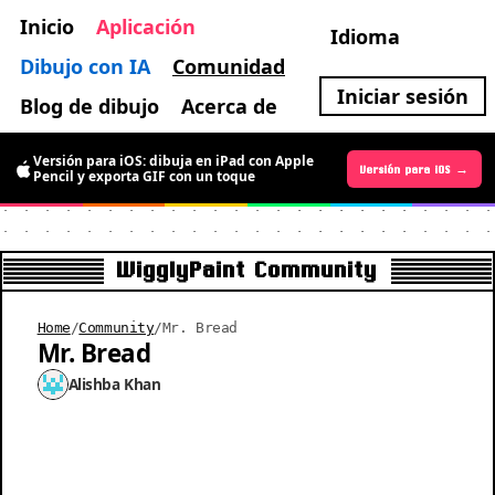
Inicio
Aplicación
Idioma
Dibujo con IA
Comunidad
Iniciar sesión
Blog de dibujo
Acerca de
Versión para iOS: dibuja en iPad con Apple
Versión para Android →
Versión para iOS →
Pencil y exporta GIF con un toque
WigglyPaint Community
Home
/
Community
/
Mr. Bread
Mr. Bread
Alishba Khan