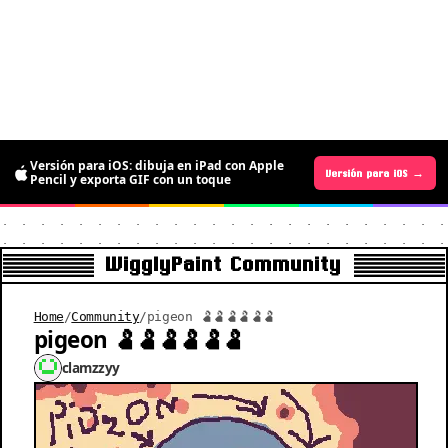
La versión para Android ya está aquí:
Versión para iOS: dibuja en iPad con Apple
gratis por tiempo limitado para dibujar
Versión para Android →
Versión para iOS →
Pencil y exporta GIF con un toque
pixel art animado
WigglyPaint Community
Home
/
Community
/
pigeon 🫃🫃🫃🫃🫃🫃
pigeon 🫃🫃🫃🫃🫃🫃
clamzzyy