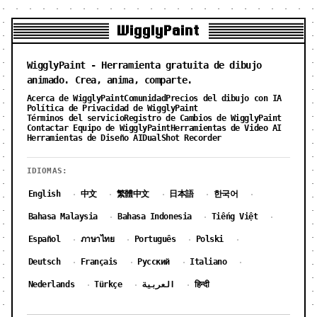
WigglyPaint
WigglyPaint - Herramienta gratuita de dibujo
animado. Crea, anima, comparte.
Acerca de WigglyPaint
Comunidad
Precios del dibujo con IA
Política de Privacidad de WigglyPaint
Términos del servicio
Registro de Cambios de WigglyPaint
Contactar Equipo de WigglyPaint
Herramientas de Video AI
Herramientas de Diseño AI
DualShot Recorder
IDIOMAS:
English
中文
繁體中文
日本語
한국어
·
·
·
·
·
Bahasa Malaysia
Bahasa Indonesia
Tiếng Việt
·
·
·
Español
ภาษาไทย
Português
Polski
·
·
·
·
Deutsch
Français
Русский
Italiano
·
·
·
·
Nederlands
Türkçe
العربية
हिन्दी
·
·
·