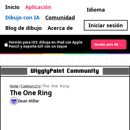
Inicio
Aplicación
Idioma
Dibujo con IA
Comunidad
Iniciar sesión
Blog de dibujo
Acerca de
Versión para iOS: dibuja en iPad con Apple
Versión para Android →
Versión para iOS →
Pencil y exporta GIF con un toque
WigglyPaint Community
Home
/
Community
/
The One Ring
The One Ring
Dean Miller