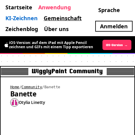
Startseite
Anwendung
Sprache
KI-Zeichnen
Gemeinschaft
Anmelden
Zeichenblog
Über uns
Die Android-Version ist da: für kurze Zeit
iOS-Version: auf dem iPad mit Apple Pencil
Android-Version →
iOS-Version →
kostenlos bewegte Pixel-Art zeichnen
zeichnen und GIFs mit einem Tipp exportieren
WigglyPaint Community
Home
/
Community
/
Banette
Banette
Otylia Linetty