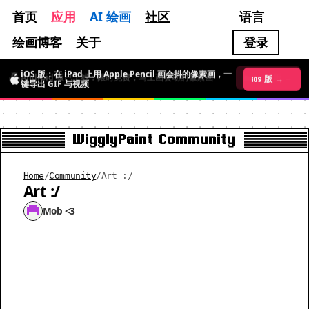
首页
应用
AI 绘画
社区
语言
绘画博客
关于
登录
iOS 版：在 iPad 上用 Apple Pencil 画会抖的像素画，一
Android 版已上线：限时免费，马上画会动的像素画
iOS 版 →
Android 版 →
键导出 GIF 与视频
WigglyPaint Community
Home
/
Community
/
Art :/
Art :/
Mob <3